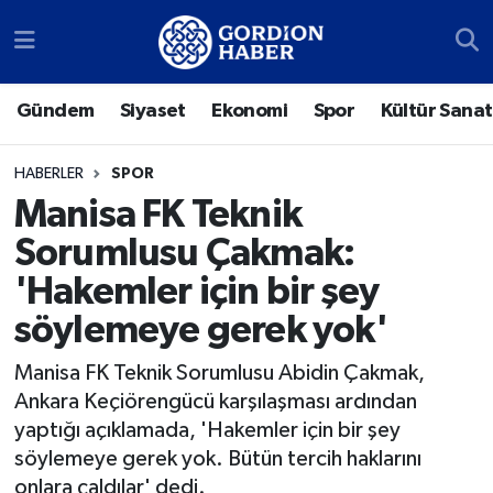
Sosyal Medya Hesaplarımız
Ankara Nöbetçi Eczaneler
Gündem
Siyaset
Ekonomi
Spor
Kültür Sanat
Gündem
Ankara Hava Durumu
HABERLER
SPOR
Siyaset
Ankara Trafik Yoğunluk Haritası
Manisa FK Teknik
Sorumlusu Çakmak:
Ekonomi
Süper Lig Puan Durumu ve Fikstür
'Hakemler için bir şey
Spor
Tüm Manşetler
söylemeye gerek yok'
Kültür Sanat
Son Dakika Haberleri
Manisa FK Teknik Sorumlusu Abidin Çakmak,
Ankara Keçiörengücü karşılaşması ardından
Türk Dünyası
Haber Arşivi
yaptığı açıklamada, 'Hakemler için bir şey
söylemeye gerek yok. Bütün tercih haklarını
Polatlı
onlara çaldılar' dedi.