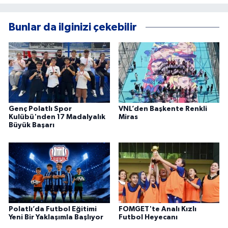
Bunlar da ilginizi çekebilir
Genç Polatlı Spor
VNL’den Başkente Renkli
Kulübü'nden 17 Madalyalık
Miras
Büyük Başarı
Polatlı’da Futbol Eğitimi
FOMGET'te Analı Kızlı
Yeni Bir Yaklaşımla Başlıyor
Futbol Heyecanı