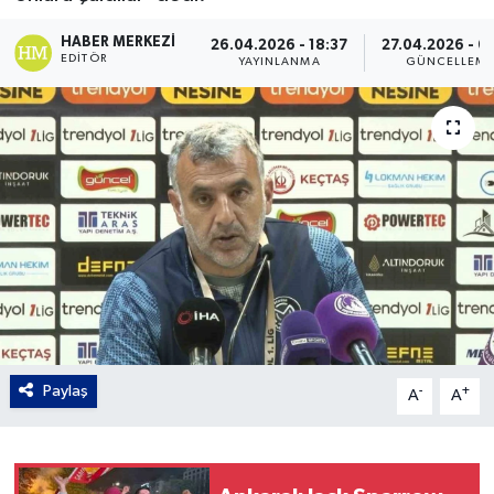
Gordion
HABER MERKEZI
26.04.2026 - 18:37
27.04.2026 - 0
EDITÖR
YAYINLANMA
GÜNCELLEM
Paylaş
-
+
A
A