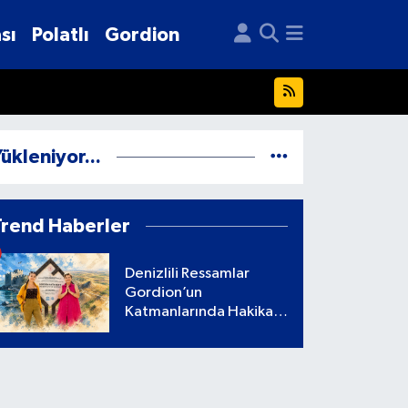
sı
Polatlı
Gordion
ükleniyor...
Trend Haberler
Denizlili Ressamlar
Gordion’un
Katmanlarında Hakikati
Aradı