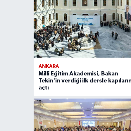
ANKARA
Millî Eğitim Akademisi, Bakan
Tekin'in verdiği ilk dersle kapıların
açtı