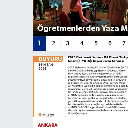
Gordion
Öğretmenlerden Yaza M
1
2
3
4
5
6
7
ANKARA