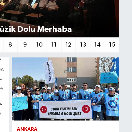
üzik Dolu Merhaba
Po
8
9
10
11
12
13
14
15
ANKARA