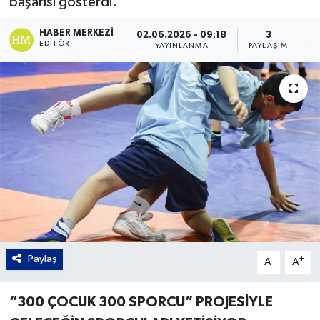
başarısı gösterdi.
Gordion
HABER MERKEZI
02.06.2026 - 09:18
3
EDITÖR
YAYINLANMA
PAYLAŞIM
G
Paylaş
-
+
A
A
“300 ÇOCUK 300 SPORCU” PROJESİYLE