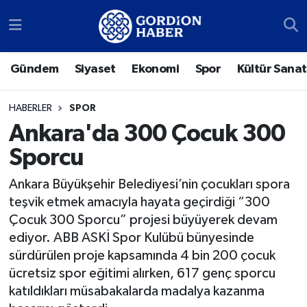
Sosyal Medya Hesaplarımız
Ankara Nöbetçi Eczaneler
Gündem
Siyaset
Ekonomi
Spor
Kültür Sanat
Gündem
Ankara Hava Durumu
HABERLER
SPOR
Siyaset
Ankara Trafik Yoğunluk Haritası
Ankara'da 300 Çocuk 300
Sporcu
Ekonomi
Süper Lig Puan Durumu ve Fikstür
Ankara Büyükşehir Belediyesi’nin çocukları spora
Spor
Tüm Manşetler
teşvik etmek amacıyla hayata geçirdiği “300
Çocuk 300 Sporcu” projesi büyüyerek devam
Kültür Sanat
Son Dakika Haberleri
ediyor. ABB ASKİ Spor Kulübü bünyesinde
sürdürülen proje kapsamında 4 bin 200 çocuk
Türk Dünyası
Haber Arşivi
ücretsiz spor eğitimi alırken, 617 genç sporcu
katıldıkları müsabakalarda madalya kazanma
Polatlı