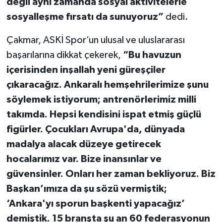
değil aynı zamanda sosyal aktivitelerle
sosyalleşme fırsatı da sunuyoruz”
dedi.
Çakmar, ASKİ Spor’un ulusal ve uluslararası
başarılarına dikkat çekerek,
“Bu havuzun
içerisinden inşallah yeni güreşçiler
çıkaracağız. Ankaralı hemşehrilerimize şunu
söylemek istiyorum; antrenörlerimiz milli
takımda. Hepsi kendisini ispat etmiş güçlü
figürler. Çocukları Avrupa'da, dünyada
madalya alacak düzeye getirecek
hocalarımız var. Bize inansınlar ve
güvensinler. Onları her zaman bekliyoruz. Biz
Başkan’ımıza da şu sözü vermiştik;
‘Ankara'yı sporun başkenti yapacağız’
demiştik. 15 branşta şu an 60 federasyonun