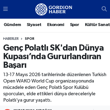
Sosyal Medya Hesaplarımız
Ankara Nöbetçi Eczaneler
Gündem
Siyaset
Ekonomi
Spor
Kültür Sanat
Gündem
Ankara Hava Durumu
HABERLER
SPOR
Siyaset
Ankara Trafik Yoğunluk Haritası
Genç Polatlı SK'dan Dünya
Kupası’nda Gururlandıran
Ekonomi
Süper Lig Puan Durumu ve Fikstür
Başarı
Spor
Tüm Manşetler
13-17 Mayıs 2026 tarihlerinde düzenlenen Turkish
Open WAKO World Cup organizasyonunda
Kültür Sanat
Son Dakika Haberleri
mücadele eden Genç Polatlı Spor Kulübü
sporcuları, elde ettikleri dünya dereceleriyle
Türk Dünyası
Haber Arşivi
Polatlı’ya gurur yaşattı.
Polatlı