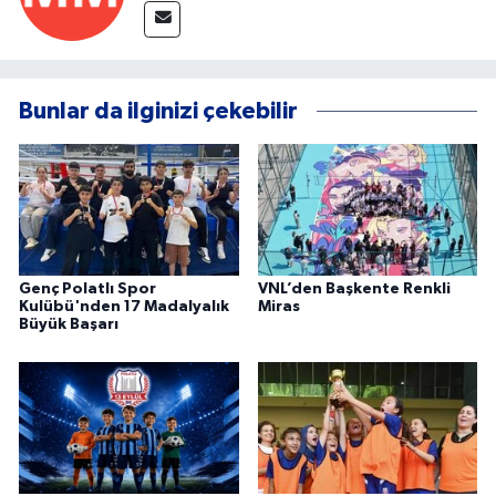
Bunlar da ilginizi çekebilir
Genç Polatlı Spor
VNL’den Başkente Renkli
Kulübü'nden 17 Madalyalık
Miras
Büyük Başarı