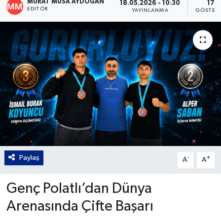
MURAT MUSA AYDOĞAN
18.05.2026 - 10:30
17
EDITÖR
YAYINLANMA
GÖSTER
Gordion
Paylaş
-
+
A
A
Genç Polatlı’dan Dünya
Arenasında Çifte Başarı