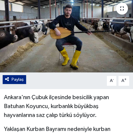
Gordion
Paylaş
-
+
A
A
Ankara'nın Çubuk ilçesinde besicilik yapan
Batuhan Koyuncu, kurbanlık büyükbaş
hayvanlarına saz çalıp türkü söylüyor.
Yaklaşan Kurban Bayramı nedeniyle kurban