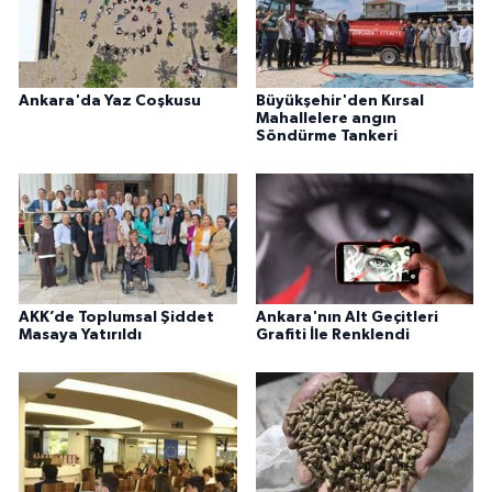
Ankara'da Yaz Coşkusu
Büyükşehir'den Kırsal
Mahallelere angın
Söndürme Tankeri
AKK’de Toplumsal Şiddet
Ankara'nın Alt Geçitleri
Masaya Yatırıldı
Grafiti İle Renklendi