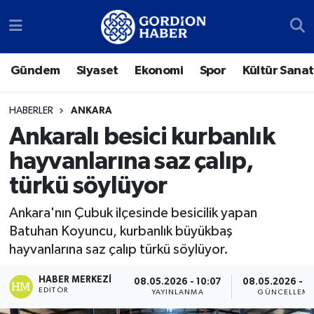
Sosyal Medya Hesaplarımız
Ankara Nöbetçi Eczaneler
Gündem
Siyaset
Ekonomi
Spor
Kültür Sanat
Gündem
Ankara Hava Durumu
HABERLER
ANKARA
Siyaset
Ankara Trafik Yoğunluk Haritası
Ankaralı besici kurbanlık
hayvanlarına saz çalıp,
Ekonomi
Süper Lig Puan Durumu ve Fikstür
türkü söylüyor
Spor
Tüm Manşetler
Ankara'nın Çubuk ilçesinde besicilik yapan
Batuhan Koyuncu, kurbanlık büyükbaş
Kültür Sanat
Son Dakika Haberleri
hayvanlarına saz çalıp türkü söylüyor.
Türk Dünyası
Haber Arşivi
HABER MERKEZI
08.05.2026 - 10:07
08.05.2026 - 1
EDITÖR
YAYINLANMA
GÜNCELLEM
Polatlı