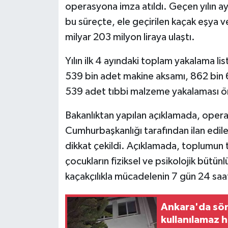
operasyona imza atıldı. Geçen yılın a
bu süreçte, ele geçirilen kaçak eşya
milyar 203 milyon liraya ulaştı.
Yılın ilk 4 ayındaki toplam yakalama l
539 bin adet makine aksamı, 862 bin 
539 adet tıbbi malzeme yakalaması ön
Bakanlıktan yapılan açıklamada, operasy
Cumhurbaşkanlığı tarafından ilan edil
dikkat çekildi. Açıklamada, toplumun t
çocukların fiziksel ve psikolojik bütü
kaçakçılıkla mücadelenin 7 gün 24 saa
Ankara'da sön
kullanılamaz h