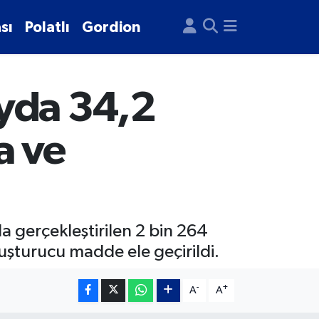
sı
Polatlı
Gordion
ayda 34,2
a ve
a gerçekleştirilen 2 bin 264
uşturucu madde ele geçirildi.
-
+
A
A