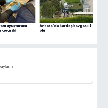
ram uyuşturucu
Ankara'da kardeş kavgası: 1
 geçirildi
ölü