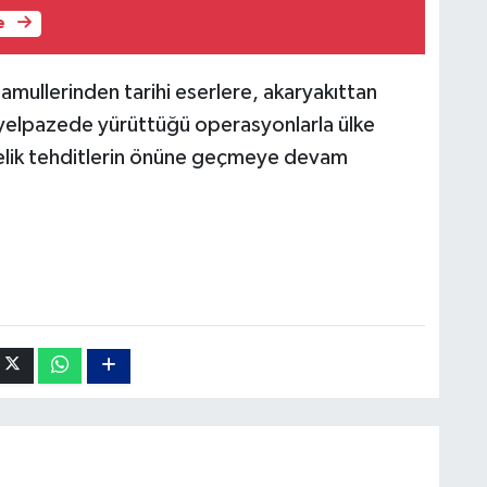
e
mullerinden tarihi eserlere, akaryakıttan
 yelpazede yürüttüğü operasyonlarla ülke
elik tehditlerin önüne geçmeye devam