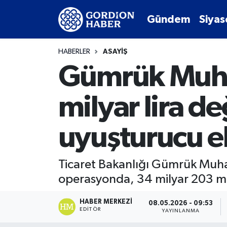
Gündem
Siyas
Sosyal Medya Hesaplarımız
Ankara Nöbetçi Eczaneler
HABERLER
ASAYIŞ
Gündem
Ankara Hava Durumu
Gümrük Muhaf
Siyaset
Ankara Trafik Yoğunluk Haritası
milyar lira d
Ekonomi
Süper Lig Puan Durumu ve Fikstür
uyuşturucu el
Spor
Tüm Manşetler
Ticaret Bakanlığı Gümrük Muhafa
Kültür Sanat
Son Dakika Haberleri
operasyonda, 34 milyar 203 mil
Türk Dünyası
Haber Arşivi
HABER MERKEZI
08.05.2026 - 09:53
EDITÖR
YAYINLANMA
Polatlı