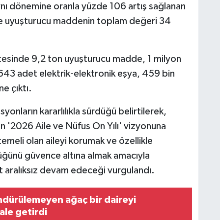
ynı dönemine oranla yüzde 106 artış sağlanan
 ve uyuşturucu maddenin toplam değeri 34
istesinde 9,2 ton uyuşturucu madde, 1 milyon
643 adet elektrik-elektronik eşya, 459 bin
e çıktı.
onların kararlılıkla sürdüğü belirtilerek,
en '2026 Aile ve Nüfus On Yılı' vizyonuna
emeli olan aileyi korumak ve özellikle
nlüğünü güvence altına almak amacıyla
t aralıksız devam edeceği vurgulandı.
dürülemeyen ağaç bir daireyi
ale getirdi