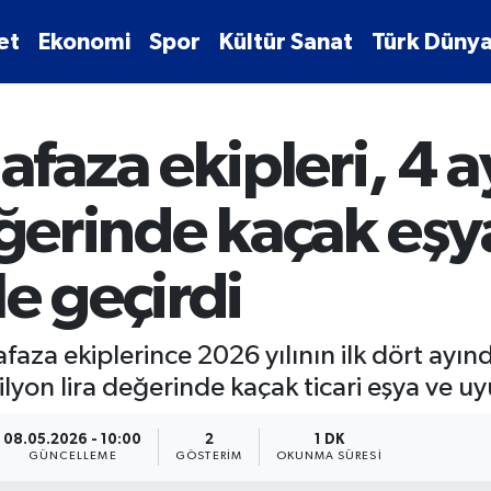
et
Ekonomi
Spor
Kültür Sanat
Türk Dünya
aza ekipleri, 4 
eğerinde kaçak eşy
e geçirdi
za ekiplerince 2026 yılının ilk dört ayınd
yon lira değerinde kaçak ticari eşya ve uy
08.05.2026 - 10:00
2
1 DK
GÜNCELLEME
GÖSTERIM
OKUNMA SÜRESI