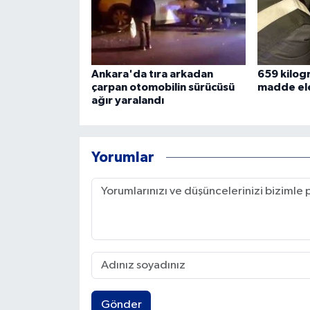
Ankara'da tıra arkadan
659 kilog
çarpan otomobilin sürücüsü
madde ele
ağır yaralandı
Yorumlar
Gönder