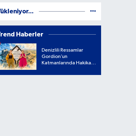
ükleniyor...
Trend Haberler
Denizlili Ressamlar
Gordion’un
Katmanlarında Hakikati
Aradı