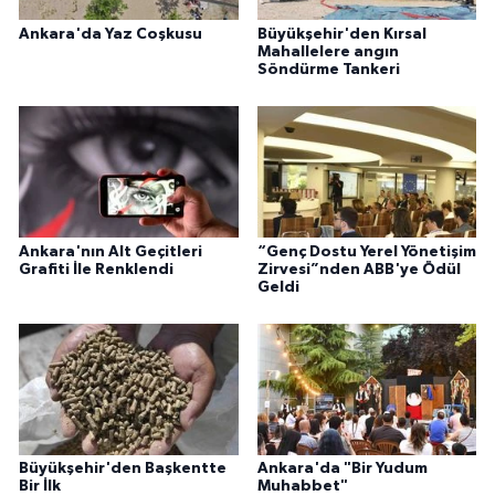
Ankara'da Yaz Coşkusu
Büyükşehir'den Kırsal
Mahallelere angın
Söndürme Tankeri
Ankara'nın Alt Geçitleri
“Genç Dostu Yerel Yönetişim
Grafiti İle Renklendi
Zirvesi”nden ABB'ye Ödül
Geldi
Büyükşehir'den Başkentte
Ankara'da "Bir Yudum
Bir İlk
Muhabbet"