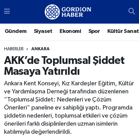
Sosyal Medya Hesaplarımız
Ankara Nöbetçi Eczaneler
Gündem
Siyaset
Ekonomi
Spor
Kültür Sanat
Gündem
Ankara Hava Durumu
HABERLER
ANKARA
Siyaset
Ankara Trafik Yoğunluk Haritası
AKK’de Toplumsal Şiddet
Masaya Yatırıldı
Ekonomi
Süper Lig Puan Durumu ve Fikstür
Ankara Kent Konseyi, Kız Kardeşler Eğitim, Kültür
Spor
Tüm Manşetler
ve Yardımlaşma Derneği tarafından düzenlenen
“Toplumsal Şiddet: Nedenleri ve Çözüm
Kültür Sanat
Son Dakika Haberleri
Önerileri” paneline ev sahipliği yaptı. Programda
şiddetin nedenleri, toplumsal etkileri ve çözüm
Türk Dünyası
Haber Arşivi
önerileri farklı disiplinlerden uzman isimlerin
katılımıyla değerlendirildi.
Polatlı