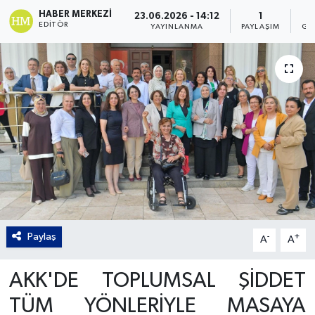
HABER MERKEZI
23.06.2026 - 14:12
1
Gordion
EDITÖR
YAYINLANMA
PAYLAŞIM
GÖ
Paylaş
-
+
A
A
AKK'DE TOPLUMSAL ŞİDDET
TÜM YÖNLERİYLE MASAYA