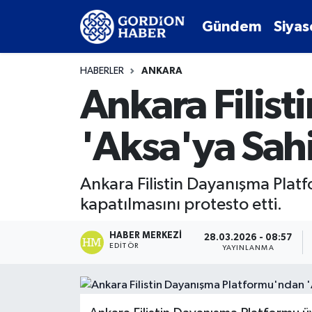
Gündem
Siyas
Sosyal Medya Hesaplarımız
Ankara Nöbetçi Eczaneler
HABERLER
ANKARA
Gündem
Ankara Hava Durumu
Ankara Filis
Siyaset
Ankara Trafik Yoğunluk Haritası
'Aksa'ya Sah
Ekonomi
Süper Lig Puan Durumu ve Fikstür
Ankara Filistin Dayanışma Plat
Spor
Tüm Manşetler
kapatılmasını protesto etti.
Kültür Sanat
Son Dakika Haberleri
HABER MERKEZI
28.03.2026 - 08:57
EDITÖR
YAYINLANMA
Türk Dünyası
Haber Arşivi
Polatlı