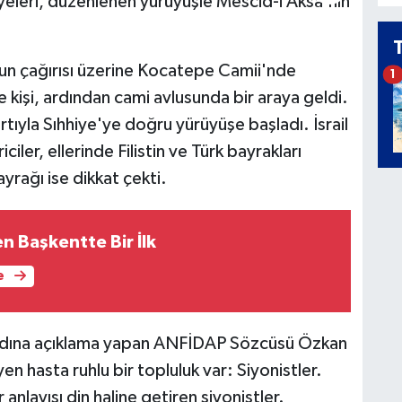
yeleri, düzenlenen yürüyüşle Mescid-i Aksa'nın
nun çağırısı üzerine Kocatepe Camii'nde
1
 kişi, ardından cami avlusunda bir araya geldi.
tıyla Sıhhiye'ye doğru yürüyüşe başladı. İsrail
ler, ellerinde Filistin ve Türk bayrakları
ayrağı ise dikkat çekti.
n Başkentte Bir İlk
e
 adına açıklama yapan ANFİDAP Sözcüsü Özkan
en hasta ruhlu bir topluluk var: Siyonistler.
 anlayışı din haline getiren siyonistler.