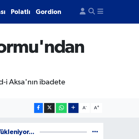
sı
Polatlı
Gordion
tformu'ndan
d-i Aksa'nın ibadete
-
+
A
A
ükleniyor...