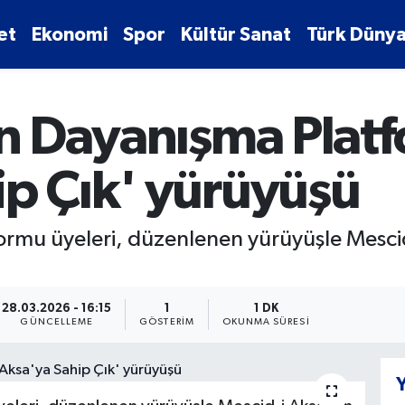
et
Ekonomi
Spor
Kültür Sanat
Türk Dünya
tin Dayanışma Pla
ip Çık' yürüyüşü
formu üyeleri, düzenlenen yürüyüşle Mesci
28.03.2026 - 16:15
1
1 DK
GÜNCELLEME
GÖSTERIM
OKUNMA SÜRESI
Y