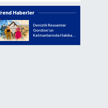
Trend Haberler
Denizlili Ressamlar
Gordion’un
Katmanlarında Hakikati
Aradı