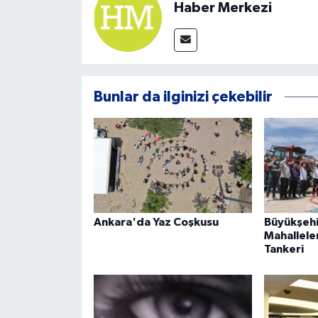
Haber Merkezi
Bunlar da ilginizi çekebilir
Ankara'da Yaz Coşkusu
Büyükşehi
Mahallele
Tankeri