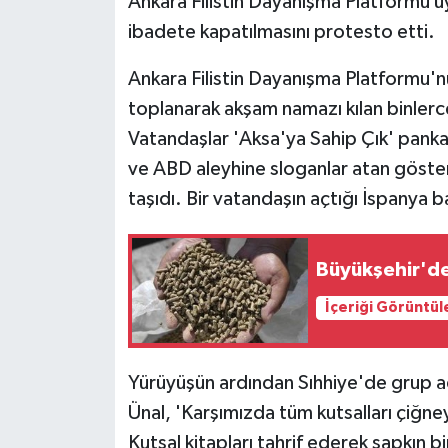
Ankara Filistin Dayanışma Platformu ü
ibadete kapatılmasını protesto etti.
Gordion
Ankara Filistin Dayanışma Platformu'
toplanarak akşam namazı kılan binlerce
Vatandaşlar 'Aksa'ya Sahip Çık' pankar
ve ABD aleyhine sloganlar atan gösterici
taşıdı. Bir vatandaşın açtığı İspanya b
Büyükşehir'de
İçeriği Görüntül
Yürüyüşün ardından Sıhhiye'de grup
Ünal, 'Karşımızda tüm kutsalları çiğney
Kutsal kitapları tahrif ederek sapkın bir