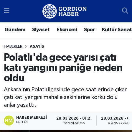
Sosyal Medya Hesaplarımız
Ankara Nöbetçi Eczaneler
Gündem
Siyaset
Ekonomi
Spor
Kültür Sanat
Gündem
Ankara Hava Durumu
HABERLER
ASAYIŞ
Siyaset
Ankara Trafik Yoğunluk Haritası
Polatlı'da gece yarısı çatı
katı yangını paniğe neden
Ekonomi
Süper Lig Puan Durumu ve Fikstür
oldu
Spor
Tüm Manşetler
Ankara'nın Polatlı ilçesinde gece saatlerinde çıkan
çatı katı yangını mahalle sakinlerine korku dolu
Kültür Sanat
Son Dakika Haberleri
anlar yaşattı.
Türk Dünyası
Haber Arşivi
HABER MERKEZI
28.03.2026 - 01:21
28.03.2026 - 0
EDITÖR
YAYINLANMA
GÜNCELLEME
Polatlı