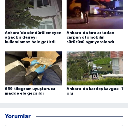
Ankara'da söndürülemeyen
Ankara'da tıra arkadan
ağaç bir daireyi
çarpan otomobilin
kullanılamaz hale getirdi
sürücüsü ağır yaralandı
659 kilogram uyuşturucu
Ankara'da kardeş kavgası: 1
madde ele geçirildi
ölü
Yorumlar