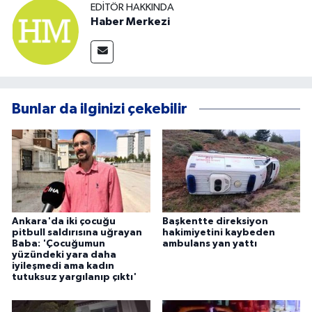
EDITÖR HAKKINDA
Haber Merkezi
Bunlar da ilginizi çekebilir
Ankara'da iki çocuğu
Başkentte direksiyon
pitbull saldırısına uğrayan
hakimiyetini kaybeden
Baba: 'Çocuğumun
ambulans yan yattı
yüzündeki yara daha
iyileşmedi ama kadın
tutuksuz yargılanıp çıktı'