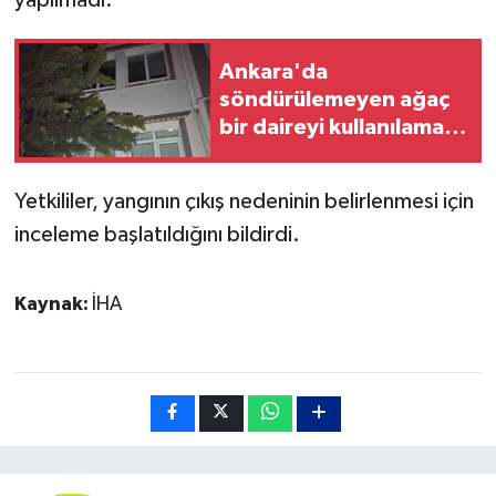
Ankara'da
söndürülemeyen ağaç
bir daireyi kullanılamaz
hale getirdi
Yetkililer, yangının çıkış nedeninin belirlenmesi için
inceleme başlatıldığını bildirdi.
Kaynak:
İHA