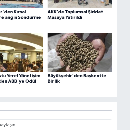
r'den Kırsal
AKK’de Toplumsal Şiddet
re angın Söndürme
Masaya Yatırıldı
tu Yerel Yönetişim
Büyükşehir'den Başkentte
den ABB'ye Ödül
Bir İlk