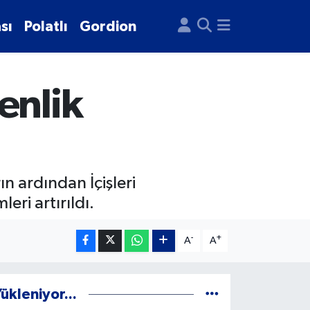
sı
Polatlı
Gordion
enlik
n ardından İçişleri
ri artırıldı.
-
+
A
A
ükleniyor...