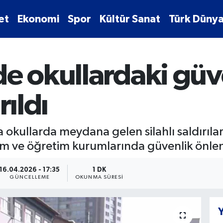
et
Ekonomi
Spor
Kültür Sanat
Türk Dünya
de okullardaki güv
rıldı
kullarda meydana gelen silahlı saldırıları
im ve öğretim kurumlarında güvenlik önlemle
16.04.2026 - 17:35
1 DK
GÜNCELLEME
OKUNMA SÜRESI
Y