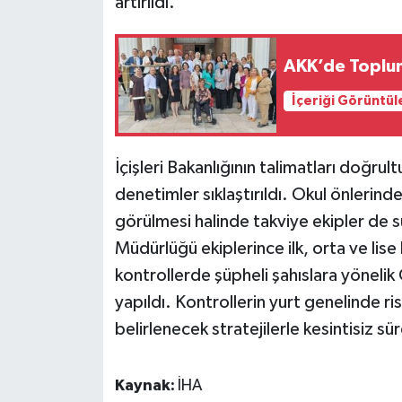
artırıldı.
AKK’de Toplum
İçeriği Görüntül
İçişleri Bakanlığının talimatları doğru
denetimler sıklaştırıldı. Okul önlerinde
görülmesi halinde takviye ekipler de 
Müdürlüğü ekiplerince ilk, orta ve lis
kontrollerde şüpheli şahıslara yöneli
yapıldı. Kontrollerin yurt genelinde r
belirlenecek stratejilerle kesintisiz s
Kaynak:
İHA