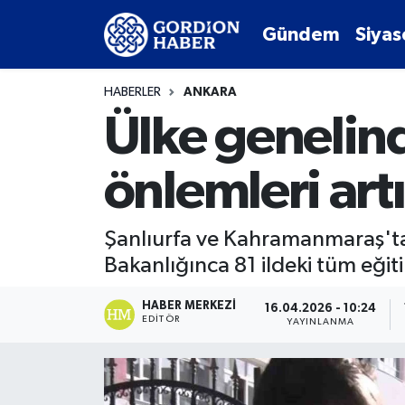
Gündem
Siyas
Sosyal Medya Hesaplarımız
Ankara Nöbetçi Eczaneler
HABERLER
ANKARA
Gündem
Ankara Hava Durumu
Ülke genelin
Siyaset
Ankara Trafik Yoğunluk Haritası
önlemleri artı
Ekonomi
Süper Lig Puan Durumu ve Fikstür
Şanlıurfa ve Kahramanmaraş'ta o
Spor
Tüm Manşetler
Bakanlığınca 81 ildeki tüm eğit
Kültür Sanat
Son Dakika Haberleri
HABER MERKEZI
16.04.2026 - 10:24
EDITÖR
YAYINLANMA
Türk Dünyası
Haber Arşivi
Polatlı