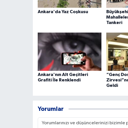
Ankara'da Yaz Coşkusu
Büyükşehi
Mahallele
Tankeri
Ankara'nın Alt Geçitleri
“Genç Dos
Grafiti İle Renklendi
Zirvesi”n
Geldi
Yorumlar