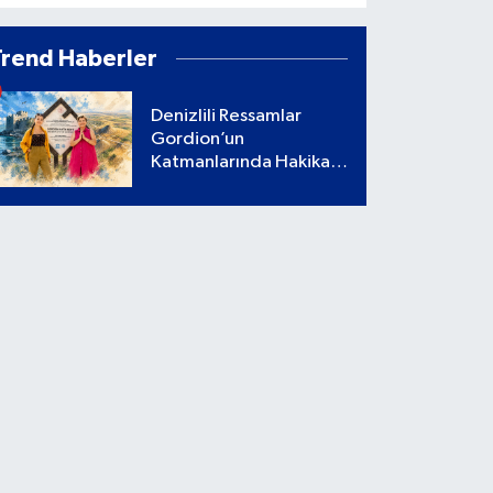
Trend Haberler
Denizlili Ressamlar
Gordion’un
Katmanlarında Hakikati
Aradı