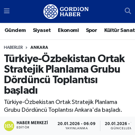
Sosyal Medya Hesaplarımız
Ankara Nöbetçi Eczaneler
Gündem
Siyaset
Ekonomi
Spor
Kültür Sanat
Gündem
Ankara Hava Durumu
HABERLER
ANKARA
Siyaset
Ankara Trafik Yoğunluk Haritası
Türkiye-Özbekistan Ortak
Stratejik Planlama Grubu
Ekonomi
Süper Lig Puan Durumu ve Fikstür
Dördüncü Toplantısı
Spor
Tüm Manşetler
başladı
Kültür Sanat
Son Dakika Haberleri
Türkiye-Özbekistan Ortak Stratejik Planlama
Grubu Dördüncü Toplantısı Ankara'da başladı.
Türk Dünyası
Haber Arşivi
HABER MERKEZI
20.01.2026 - 06:09
20.01.2026 - 13
EDITÖR
YAYINLANMA
GÜNCELLEME
Polatlı