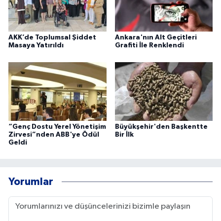
AKK’de Toplumsal Şiddet
Ankara'nın Alt Geçitleri
Masaya Yatırıldı
Grafiti İle Renklendi
“Genç Dostu Yerel Yönetişim
Büyükşehir'den Başkentte
Zirvesi”nden ABB'ye Ödül
Bir İlk
Geldi
Yorumlar