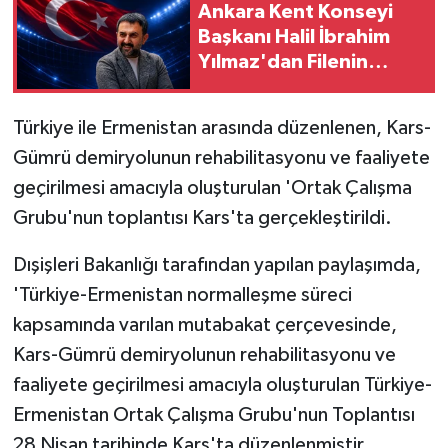
Ankara Kent Konseyi
Başkanı Halil İbrahim
Yılmaz'dan Filenin
Sultanları'na Destek
Mesajı
Türkiye ile Ermenistan arasında düzenlenen, Kars-
Gümrü demiryolunun rehabilitasyonu ve faaliyete
geçirilmesi amacıyla oluşturulan 'Ortak Çalışma
Grubu'nun toplantısı Kars'ta gerçekleştirildi.
Dışişleri Bakanlığı tarafından yapılan paylaşımda,
'Türkiye-Ermenistan normalleşme süreci
kapsamında varılan mutabakat çerçevesinde,
Kars-Gümrü demiryolunun rehabilitasyonu ve
faaliyete geçirilmesi amacıyla oluşturulan Türkiye-
Ermenistan Ortak Çalışma Grubu'nun Toplantısı
28 Nisan tarihinde Kars'ta düzenlenmiştir.