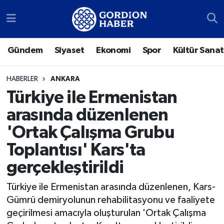
Sosyal Medya Hesaplarımız
Ankara Nöbetçi Eczaneler
Gündem
Siyaset
Ekonomi
Spor
Kültür Sanat
Gündem
Ankara Hava Durumu
HABERLER
ANKARA
Siyaset
Ankara Trafik Yoğunluk Haritası
Türkiye ile Ermenistan
arasında düzenlenen
Ekonomi
Süper Lig Puan Durumu ve Fikstür
'Ortak Çalışma Grubu
Spor
Tüm Manşetler
Toplantısı' Kars'ta
gerçekleştirildi
Kültür Sanat
Son Dakika Haberleri
Türkiye ile Ermenistan arasında düzenlenen, Kars-
Türk Dünyası
Haber Arşivi
Gümrü demiryolunun rehabilitasyonu ve faaliyete
geçirilmesi amacıyla oluşturulan 'Ortak Çalışma
Polatlı