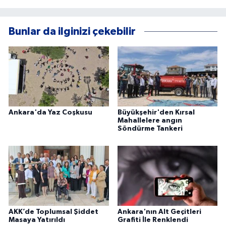
Bunlar da ilginizi çekebilir
Ankara'da Yaz Coşkusu
Büyükşehir'den Kırsal
Mahallelere angın
Söndürme Tankeri
AKK’de Toplumsal Şiddet
Ankara'nın Alt Geçitleri
Masaya Yatırıldı
Grafiti İle Renklendi