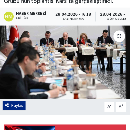
Grubu'nun toplantısı Kars'ta gerçekleştirildi.
Gordion
HABER MERKEZI
28.04.2026 - 16:18
28.04.2026 - 2
EDITÖR
YAYINLANMA
GÜNCELLEM
Paylaş
-
+
A
A