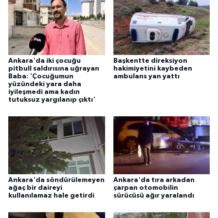
Ankara'da iki çocuğu
Başkentte direksiyon
pitbull saldırısına uğrayan
hakimiyetini kaybeden
Baba: 'Çocuğumun
ambulans yan yattı
yüzündeki yara daha
iyileşmedi ama kadın
tutuksuz yargılanıp çıktı'
Ankara'da söndürülemeyen
Ankara'da tıra arkadan
ağaç bir daireyi
çarpan otomobilin
kullanılamaz hale getirdi
sürücüsü ağır yaralandı