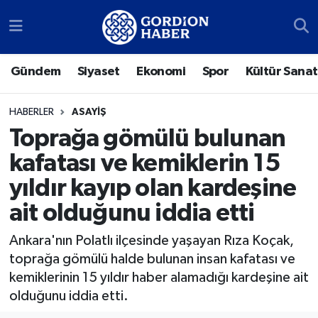
Sosyal Medya Hesaplarımız
Ankara Nöbetçi Eczaneler
Gündem
Siyaset
Ekonomi
Spor
Kültür Sanat
Gündem
Ankara Hava Durumu
HABERLER
ASAYIŞ
Siyaset
Ankara Trafik Yoğunluk Haritası
Toprağa gömülü bulunan
kafatası ve kemiklerin 15
Ekonomi
Süper Lig Puan Durumu ve Fikstür
yıldır kayıp olan kardeşine
Spor
Tüm Manşetler
ait olduğunu iddia etti
Kültür Sanat
Son Dakika Haberleri
Ankara'nın Polatlı ilçesinde yaşayan Rıza Koçak,
toprağa gömülü halde bulunan insan kafatası ve
Türk Dünyası
Haber Arşivi
kemiklerinin 15 yıldır haber alamadığı kardeşine ait
olduğunu iddia etti.
Polatlı