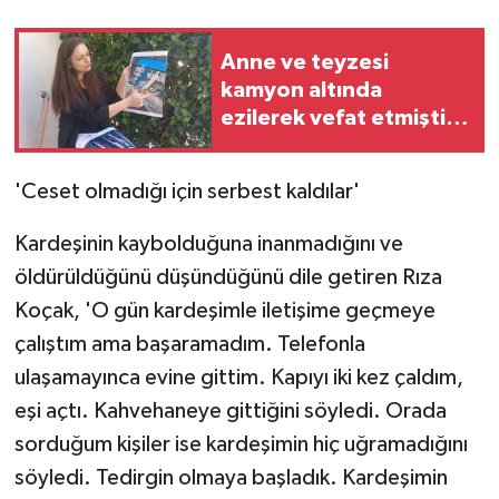
Anne ve teyzesi
kamyon altında
ezilerek vefat etmişti,
sürücünün tutuksuz
yargılanma kararı
'Ceset olmadığı için serbest kaldılar'
sonrası ikinci şoku
yaşadı
Kardeşinin kaybolduğuna inanmadığını ve
öldürüldüğünü düşündüğünü dile getiren Rıza
Koçak, 'O gün kardeşimle iletişime geçmeye
çalıştım ama başaramadım. Telefonla
ulaşamayınca evine gittim. Kapıyı iki kez çaldım,
eşi açtı. Kahvehaneye gittiğini söyledi. Orada
sorduğum kişiler ise kardeşimin hiç uğramadığını
söyledi. Tedirgin olmaya başladık. Kardeşimin