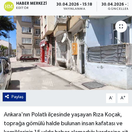
HABER MERKEZI
30.04.2026 - 15:18
30.04.2026 - 2
EDITÖR
YAYINLANMA
GÜNCELLEME
Gordion
Paylaş
-
+
A
A
Ankara'nın Polatlı ilçesinde yaşayan Rıza Koçak,
toprağa gömülü halde bulunan insan kafatası ve