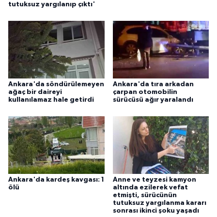
tutuksuz yargılanıp çıktı'
Ankara'da söndürülemeyen
Ankara'da tıra arkadan
ağaç bir daireyi
çarpan otomobilin
kullanılamaz hale getirdi
sürücüsü ağır yaralandı
Ankara'da kardeş kavgası: 1
Anne ve teyzesi kamyon
ölü
altında ezilerek vefat
etmişti, sürücünün
tutuksuz yargılanma kararı
sonrası ikinci şoku yaşadı