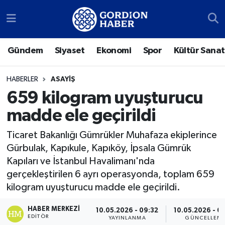
Sosyal Medya Hesaplarımız
Ankara Nöbetçi Eczaneler
Gündem
Siyaset
Ekonomi
Spor
Kültür Sanat
Gündem
Ankara Hava Durumu
HABERLER
ASAYIŞ
Siyaset
Ankara Trafik Yoğunluk Haritası
659 kilogram uyuşturucu
madde ele geçirildi
Ekonomi
Süper Lig Puan Durumu ve Fikstür
Ticaret Bakanlığı Gümrükler Muhafaza ekiplerince
Spor
Tüm Manşetler
Gürbulak, Kapıkule, Kapıköy, İpsala Gümrük
Kapıları ve İstanbul Havalimanı'nda
Kültür Sanat
Son Dakika Haberleri
gerçekleştirilen 6 ayrı operasyonda, toplam 659
kilogram uyuşturucu madde ele geçirildi.
Türk Dünyası
Haber Arşivi
HABER MERKEZI
10.05.2026 - 09:32
10.05.2026 - 0
Polatlı
EDITÖR
YAYINLANMA
GÜNCELLEM