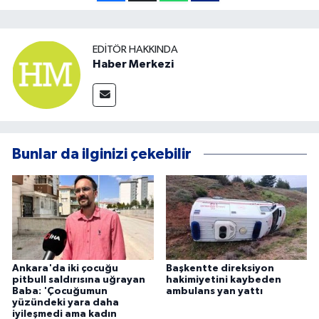
EDITÖR HAKKINDA
Haber Merkezi
Bunlar da ilginizi çekebilir
Ankara'da iki çocuğu
Başkentte direksiyon
pitbull saldırısına uğrayan
hakimiyetini kaybeden
Baba: 'Çocuğumun
ambulans yan yattı
yüzündeki yara daha
iyileşmedi ama kadın