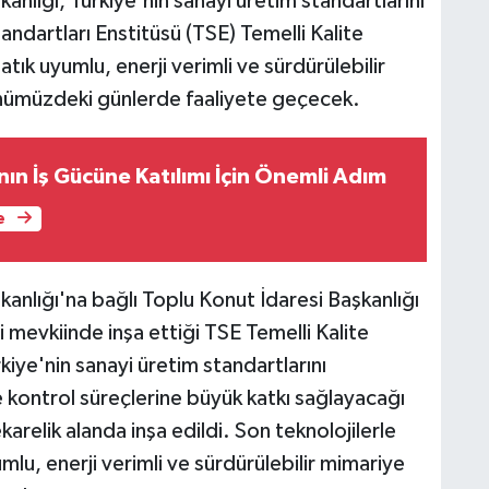
akanlığı, Türkiye'nin sanayi üretim standartlarını
andartları Enstitüsü (TSE) Temelli Kalite
tık uyumlu, enerji verimli ve sürdürülebilir
nümüzdeki günlerde faaliyete geçecek.
ın İş Gücüne Katılımı İçin Önemli Adım
e
akanlığı'na bağlı Toplu Konut İdaresi Başkanlığı
i mevkiinde inşa ettiği TSE Temelli Kalite
ye'nin sanayi üretim standartlarını
te kontrol süreçlerine büyük katkı sağlayacağı
elik alanda inşa edildi. Son teknolojilerle
umlu, enerji verimli ve sürdürülebilir mimariye