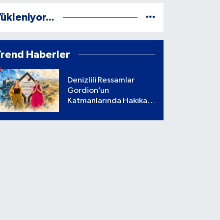
ükleniyor...
Trend Haberler
Denizlili Ressamlar
Gordion’un
Katmanlarında Hakikati
Aradı