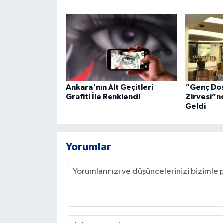
Ankara'nın Alt Geçitleri
“Genç Dos
Grafiti İle Renklendi
Zirvesi”n
Geldi
Yorumlar