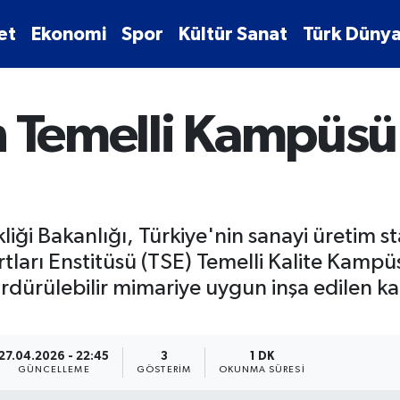
et
Ekonomi
Spor
Kültür Sanat
Türk Dünya
n Temelli Kampüsü
kliği Bakanlığı, Türkiye'nin sanayi üretim s
tları Enstitüsü (TSE) Temelli Kalite Kampü
 sürdürülebilir mimariye uygun inşa edile
27.04.2026 - 22:45
3
1 DK
GÜNCELLEME
GÖSTERIM
OKUNMA SÜRESI