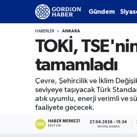
Gündem
Siyas
Sosyal Medya Hesaplarımız
Ankara Nöbetçi Eczaneler
HABERLER
ANKARA
Gündem
Ankara Hava Durumu
TOKİ, TSE'ni
Siyaset
Ankara Trafik Yoğunluk Haritası
tamamladı
Ekonomi
Süper Lig Puan Durumu ve Fikstür
Çevre, Şehircilik ve İklim Değişi
Spor
Tüm Manşetler
seviyeye taşıyacak Türk Standar
atık uyumlu, enerji verimli ve
Kültür Sanat
Son Dakika Haberleri
faaliyete geçecek.
Türk Dünyası
Haber Arşivi
HABER MERKEZI
27.04.2026 - 15:34
EDITÖR
YAYINLANMA
Polatlı