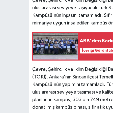
Çevre, Şehircilik ve İklim Değişikliği B
uluslararası seviyeye taşıyacak Türk St
Kampüsü'nün inşasını tamamladı. Sıfır a
mimariye uygun inşa edilen kampüs ö
ABB'den Kadın
İçeriği Görüntül
Çevre, Şehircilik ve İklim Değişikliği B
(TOKİ), Ankara'nın Sincan ilçesi Temell
Kampüsü'nün yapımını tamamladı. Türki
uluslararası seviyeye taşıması ve kali
planlanan kampüs, 303 bin 749 metrekar
donatılmış kampüs binası, sıfır atık uy