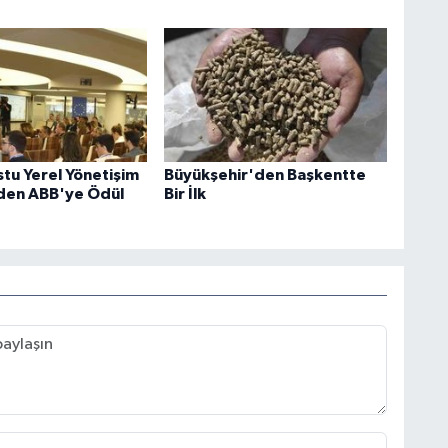
tu Yerel Yönetişim
Büyükşehir'den Başkentte
den ABB'ye Ödül
Bir İlk