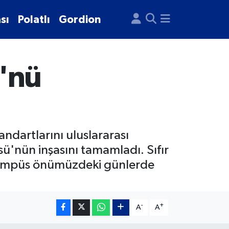
sı
Polatlı
Gordion
'nü
tandartlarını uluslararası
sü'nün inşasını tamamladı. Sıfır
n kampüs önümüzdeki günlerde
-
+
A
A