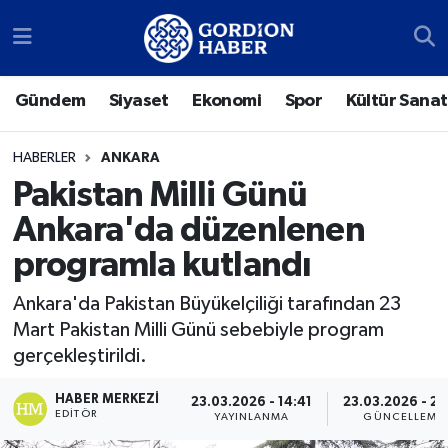
Sosyal Medya Hesaplarımız
Ankara Nöbetçi Eczaneler
Gündem
Siyaset
Ekonomi
Spor
Kültür Sanat
Gündem
Ankara Hava Durumu
HABERLER
ANKARA
Siyaset
Ankara Trafik Yoğunluk Haritası
Pakistan Milli Günü
Ankara'da düzenlenen
Ekonomi
Süper Lig Puan Durumu ve Fikstür
programla kutlandı
Spor
Tüm Manşetler
Ankara'da Pakistan Büyükelçiliği tarafından 23
Mart Pakistan Milli Günü sebebiyle program
Kültür Sanat
Son Dakika Haberleri
gerçekleştirildi.
Türk Dünyası
Haber Arşivi
HABER MERKEZI
23.03.2026 - 14:41
23.03.2026 - 21
EDITÖR
YAYINLANMA
GÜNCELLEME
Polatlı