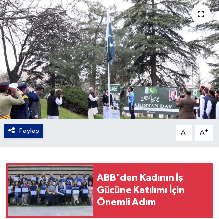
Gordion
Paylaş
-
+
A
A
ABB'den Kadının İş
Gücüne Katılımı İçin
Önemli Adım