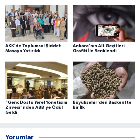
AKK’de Toplumsal Şiddet
Ankara'nın Alt Geçitleri
Masaya Yatırıldı
Grafiti İle Renklendi
“Genç Dostu Yerel Yönetişim
Büyükşehir'den Başkentte
Zirvesi”nden ABB'ye Ödül
Bir İlk
Geldi
Yorumlar