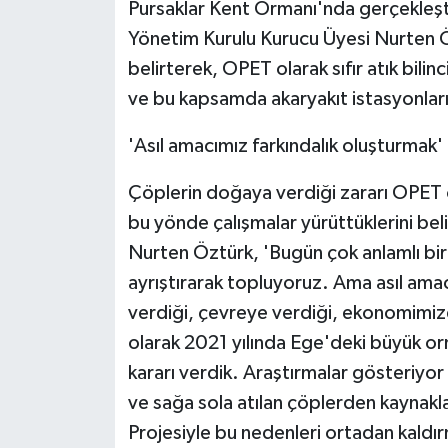
Pursaklar Kent Ormanı'nda gerçekleşti
Yönetim Kurulu Kurucu Üyesi Nurten Ö
belirterek, OPET olarak sıfır atık bilinc
ve bu kapsamda akaryakıt istasyonların
'Asıl amacımız farkındalık oluşturmak'
Çöplerin doğaya verdiği zararı OPET o
bu yönde çalışmalar yürüttüklerini be
Nurten Öztürk, 'Bugün çok anlamlı bir
ayrıştırarak topluyoruz. Ama asıl ama
verdiği, çevreye verdiği, ekonomimize
olarak 2021 yılında Ege'deki büyük o
kararı verdik. Araştırmalar gösteriyor 
ve sağa sola atılan çöplerden kayna
Projesiyle bu nedenleri ortadan kaldırm