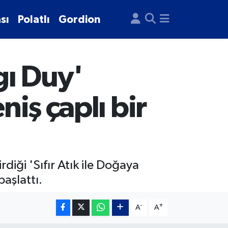
sı
Polatlı
Gordion
gı Duy'
niş çaplı bir
rdiği 'Sıfır Atık ile Doğaya
başlattı.
-
+
A
A