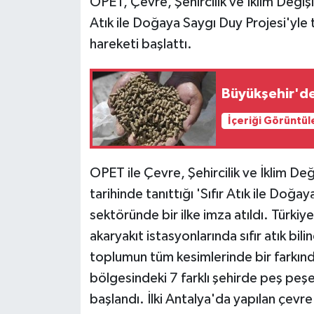
OPET, Çevre, Şehircilik ve İklim Değişikl
Atık ile Doğaya Saygı Duy Projesi'yle 
hareketi başlattı.
Büyükşehir'de
İçeriği Görüntül
OPET ile Çevre, Şehircilik ve İklim Deği
tarihinde tanıttığı 'Sıfır Atık ile Doğ
sektöründe bir ilke imza atıldı. Türki
akaryakıt istasyonlarında sıfır atık bil
toplumun tüm kesimlerinde bir farkında
bölgesindeki 7 farklı şehirde peş peşe
başlandı. İlki Antalya'da yapılan çevre 