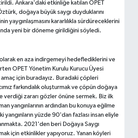
rildi. Ankara'daki etkinliğe katılan OPET
ztürk, doğaya büyük saygı duyduklarını
inin yaygınlaşmasını kararlılıkla sürdüreceklerini
da yeni bir döneme girildiğini söyledi.
larak en aza indirgemeyi hedeflediklerini ve
lirten OPET Yönetim Kurulu Kurucu Üyesi
 amaç için buradayız. Buradaki çöpleri
cımız farkındalık oluşturmak ve çöpün doğaya
 verdiği zararı gözler önüne sermek. Biz ilk
rman yangınlarının ardından bu konuya eğilme
ki yangınların yüzde 90'dan fazlası insan eliyle
klanmakta. 2021'den beri Doğaya Saygı
ak için etkinlikler yapıyoruz. Yanan köyleri