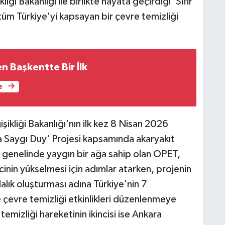
iği Bakanlığı ile birlikte hayata geçirdiği 'Sıfır
tüm Türkiye'yi kapsayan bir çevre temizliği
n Başkentte Bir İlk
e
şikliği Bakanlığı'nın ilk kez 8 Nisan 2026
aya Saygı Duy' Projesi kapsamında akaryakıt
ye genelinde yaygın bir ağa sahip olan OPET,
incinin yükselmesi için adımlar atarken, projenin
lık oluşturması adına Türkiye'nin 7
 çevre temizliği etkinlikleri düzenlenmeye
temizliği hareketinin ikincisi ise Ankara