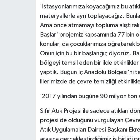
'İstasyonlarımıza koyacağımız bu atıkl
materyallerle ayrı toplayacağız. Bunl
Ama önce atmamayı topluma alıştıralım
Başlar' projemiz kapsamında 77 bin oku
konuları da çocuklarımıza öğreterek bu
Onun için bu bir başlangıç diyoruz. Ba
bölgeyi temsil eden bir ilde etkinlikle
yaptık. Bugün İç Anadolu Bölgesi'ni 
illerimizde de çevre temizliği etkinli
'2017 yılından bugüne 90 milyon ton at
Sıfır Atık Projesi ile sadece atıkları dö
projesi de olduğunu vurgulayan Çevre, Ş
Atık Uygulamaları Dairesi Başkanı Ekre
arasına gerçekleştirdiğimiz iş birliği 