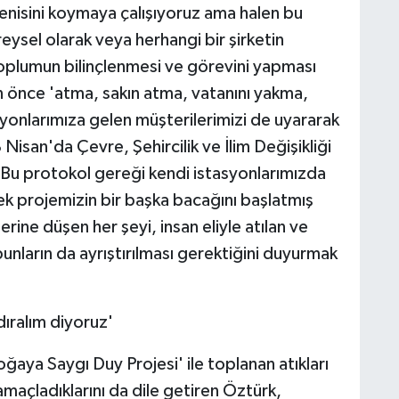
yenisini koymaya çalışıyoruz ama halen bu
eysel olarak veya herhangi bir şirketin
toplumun bilinçlenmesi ve görevini yapması
n önce 'atma, sakın atma, vatanını yakma,
syonlarımıza gelen müşterilerimizi de uyararak
Nisan'da Çevre, Şehircilik ve İlim Değişikliği
. Bu protokol gereği kendi istasyonlarımızda
rek projemizin bir başka bacağını başlatmış
ne düşen her şeyi, insan eliyle atılan ve
 bunların da ayrıştırılması gerektiğini duyurmak
ıralım diyoruz'
 Doğaya Saygı Duy Projesi' ile toplanan atıkları
maçladıklarını da dile getiren Öztürk,