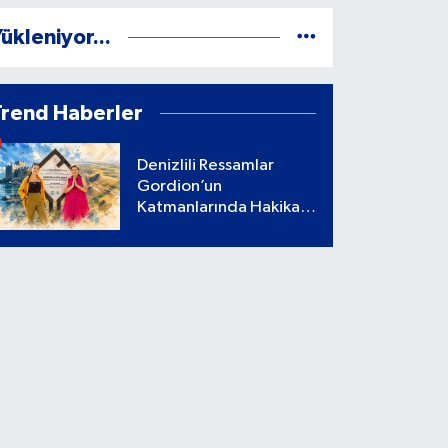
ükleniyor...
Trend Haberler
Denizlili Ressamlar
Gordion’un
Katmanlarında Hakikati
Aradı