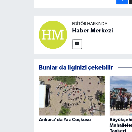
EDITÖR HAKKINDA
Haber Merkezi
Bunlar da ilginizi çekebilir
Ankara'da Yaz Coşkusu
Büyükşehi
Mahallele
Tankeri