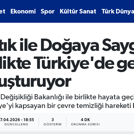
et
Ekonomi
Spor
Kültür Sanat
Türk Dünya
Atık ile Doğaya Say
likte Türkiye'de ge
luşturuyor
Değişikliği Bakanlığı ile birlikte hayata geçi
e'yi kapsayan bir çevre temizliği hareketi 
17.04.2026 - 18:55
3
4 DK
GÜNCELLEME
GÖSTERIM
OKUNMA SÜRESI