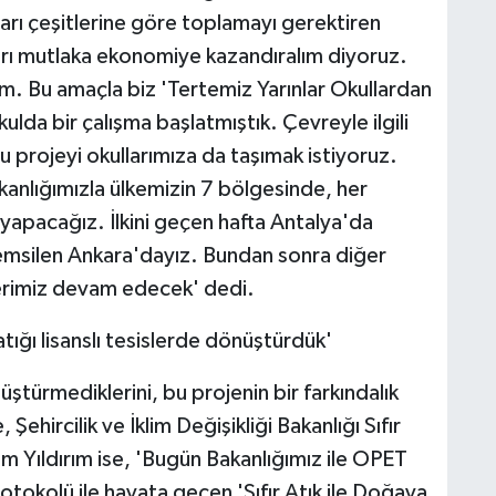
arı çeşitlerine göre toplamayı gerektiren
arı mutlaka ekonomiye kazandıralım diyoruz.
. Bu amaçla biz 'Tertemiz Yarınlar Okullardan
lda bir çalışma başlatmıştık. Çevreyle ilgili
 projeyi okullarımıza da taşımak istiyoruz.
kanlığımızla ülkemizin 7 bölgesinde, her
r yapacağız. İlkini geçen hafta Antalya'da
temsilen Ankara'dayız. Bundan sonra diğer
klerimiz devam edecek' dedi.
ığı lisanslı tesislerde dönüştürdük'
nüştürmediklerini, bu projenin bir farkındalık
ehircilik ve İklim Değişikliği Bakanlığı Sıfır
m Yıldırım ise, 'Bugün Bakanlığımız ile OPET
protokolü ile hayata geçen 'Sıfır Atık ile Doğaya