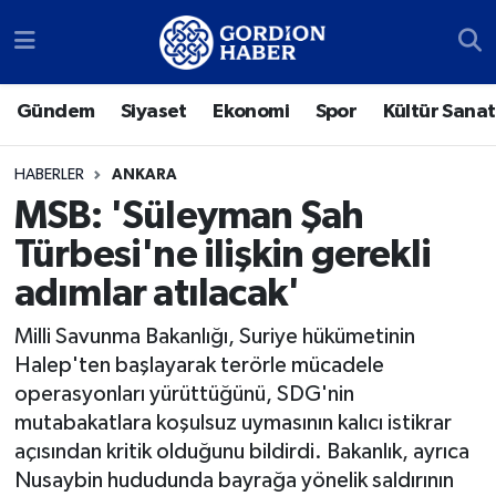
Sosyal Medya Hesaplarımız
Ankara Nöbetçi Eczaneler
Gündem
Siyaset
Ekonomi
Spor
Kültür Sanat
Gündem
Ankara Hava Durumu
HABERLER
ANKARA
Siyaset
Ankara Trafik Yoğunluk Haritası
MSB: 'Süleyman Şah
Türbesi'ne ilişkin gerekli
Ekonomi
Süper Lig Puan Durumu ve Fikstür
adımlar atılacak'
Spor
Tüm Manşetler
Milli Savunma Bakanlığı, Suriye hükümetinin
Halep'ten başlayarak terörle mücadele
Kültür Sanat
Son Dakika Haberleri
operasyonları yürüttüğünü, SDG'nin
mutabakatlara koşulsuz uymasının kalıcı istikrar
Türk Dünyası
Haber Arşivi
açısından kritik olduğunu bildirdi. Bakanlık, ayrıca
Polatlı
Nusaybin hududunda bayrağa yönelik saldırının