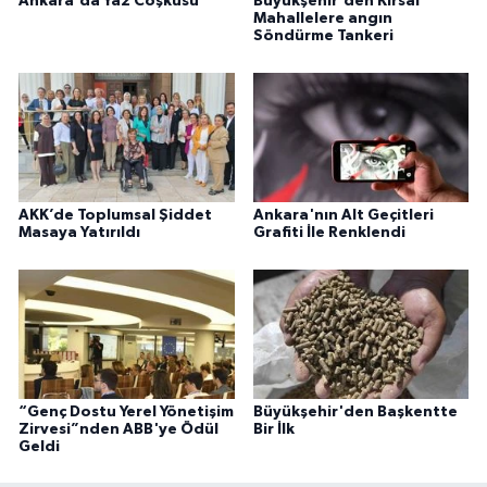
Ankara'da Yaz Coşkusu
Büyükşehir'den Kırsal
Mahallelere angın
Söndürme Tankeri
AKK’de Toplumsal Şiddet
Ankara'nın Alt Geçitleri
Masaya Yatırıldı
Grafiti İle Renklendi
“Genç Dostu Yerel Yönetişim
Büyükşehir'den Başkentte
Zirvesi”nden ABB'ye Ödül
Bir İlk
Geldi