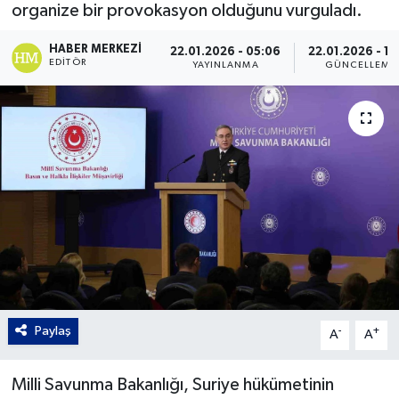
organize bir provokasyon olduğunu vurguladı.
Gordion
HABER MERKEZI
22.01.2026 - 05:06
22.01.2026 - 12
EDITÖR
YAYINLANMA
GÜNCELLEME
Paylaş
-
+
A
A
Milli Savunma Bakanlığı, Suriye hükümetinin