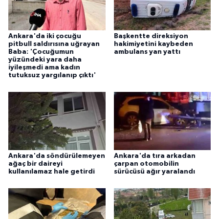
Ankara'da iki çocuğu
Başkentte direksiyon
pitbull saldırısına uğrayan
hakimiyetini kaybeden
Baba: 'Çocuğumun
ambulans yan yattı
yüzündeki yara daha
iyileşmedi ama kadın
tutuksuz yargılanıp çıktı'
Ankara'da söndürülemeyen
Ankara'da tıra arkadan
ağaç bir daireyi
çarpan otomobilin
kullanılamaz hale getirdi
sürücüsü ağır yaralandı