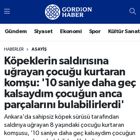
Sosyal Medya Hesaplarımız
Ankara Nöbetçi Eczaneler
Gündem
Siyaset
Ekonomi
Spor
Kültür Sanat
Gündem
Ankara Hava Durumu
HABERLER
ASAYIŞ
Siyaset
Ankara Trafik Yoğunluk Haritası
Köpeklerin saldırısına
uğrayan çocuğu kurtaran
Ekonomi
Süper Lig Puan Durumu ve Fikstür
komşu: '10 saniye daha geç
Spor
Tüm Manşetler
kalsaydım çocuğun anca
parçalarını bulabilirlerdi'
Kültür Sanat
Son Dakika Haberleri
Ankara'da sahipsiz köpek sürüsü tarafından
Türk Dünyası
Haber Arşivi
saldırıya uğrayan 8 yaşındaki çocuğu kurtaran
komşusu, '10 saniye daha geç kalsaydım çocuğun
Polatlı