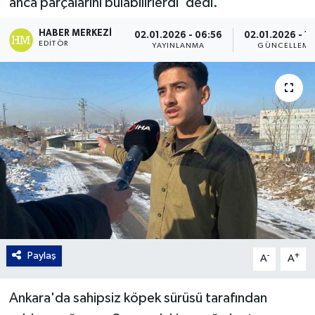
anca parçalarını bulabilirlerdi' dedi.
Gordion
HABER MERKEZI
02.01.2026 - 06:56
02.01.2026 - 14
EDITÖR
YAYINLANMA
GÜNCELLEME
Paylaş
-
+
A
A
Ankara'da sahipsiz köpek sürüsü tarafından