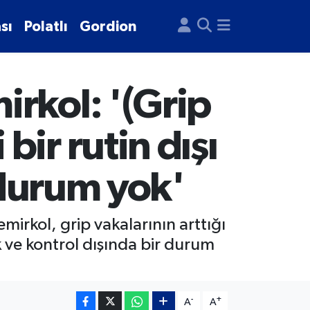
sı
Polatlı
Gordion
rkol: '(Grip
ir rutin dışı
 durum yok'
rkol, grip vakalarının arttığı
ok ve kontrol dışında bir durum
-
+
A
A