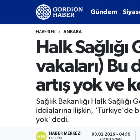
Gündem
Siyas
Sosyal Medya Hesaplarımız
Ankara Nöbetçi Eczaneler
HABERLER
ANKARA
Gündem
Ankara Hava Durumu
Halk Sağlığı
Siyaset
Ankara Trafik Yoğunluk Haritası
vakaları) Bu 
Ekonomi
Süper Lig Puan Durumu ve Fikstür
artış yok ve 
Spor
Tüm Manşetler
Sağlık Bakanlığı Halk Sağlığı 
Kültür Sanat
Son Dakika Haberleri
iddialarına ilişkin, 'Türkiye'de
yok' dedi.
Türk Dünyası
Haber Arşivi
HABER MERKEZI
03.02.2026 - 04:19
Polatlı
EDITÖR
YAYINLANMA