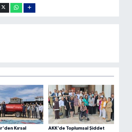
r'den Kırsal
AKK’de Toplumsal Şiddet