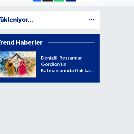
ükleniyor...
Trend Haberler
Denizlili Ressamlar
Gordion’un
Katmanlarında Hakikati
Aradı