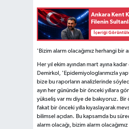
Ankara Kent K
Filenin Sultan
İçeriği Görüntül
'Bizim alarm olacağımız herhangi bir art
Her yıl ekim ayından mart ayına kadar 
Demirkol, 'Epidemiyologlarımızla yaptı
bize bu raporların analizlerinde söyled
ayın her gününde bir önceki yıllara göre
yükseliş var mı diye de bakıyoruz. Bir 
fakat bir önceki yılla kıyaslayarak me
bilimsel açıdan. Bu kapsamda bu süreç
alarm olacağı, bizim alarm olacağımız h