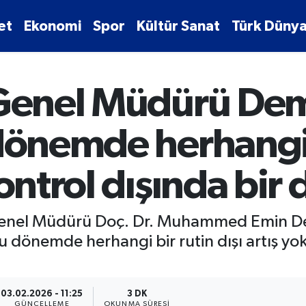
et
Ekonomi
Spor
Kültür Sanat
Türk Dünya
 Genel Müdürü Demi
dönemde herhangi b
kontrol dışında bir
Genel Müdürü Doç. Dr. Muhammed Emin Demi
 bu dönemde herhangi bir rutin dışı artış y
03.02.2026 - 11:25
3 DK
GÜNCELLEME
OKUNMA SÜRESI