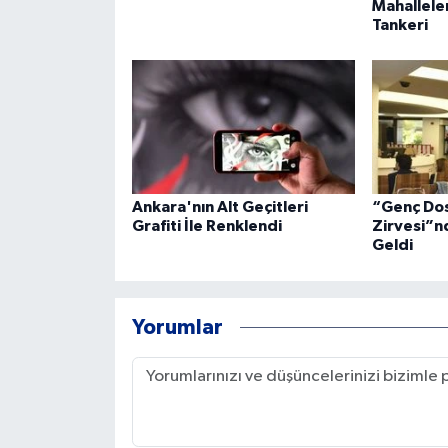
Mahallele
Tankeri
Ankara'nın Alt Geçitleri
“Genç Dos
Grafiti İle Renklendi
Zirvesi”n
Geldi
Yorumlar