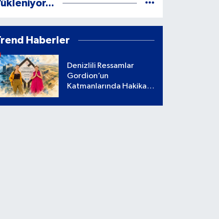
ükleniyor...
Trend Haberler
Denizlili Ressamlar
Gordion’un
Katmanlarında Hakikati
Aradı