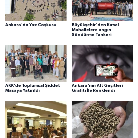
Ankara'da Yaz Coşkusu
Büyükşehir'den Kırsal
Mahallelere angın
Söndürme Tankeri
AKK’de Toplumsal Şiddet
Ankara'nın Alt Geçitleri
Masaya Yatırıldı
Grafiti İle Renklendi