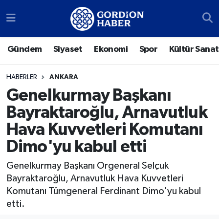
Sosyal Medya Hesaplarımız
Ankara Nöbetçi Eczaneler
Gündem
Siyaset
Ekonomi
Spor
Kültür Sanat
Gündem
Ankara Hava Durumu
HABERLER
ANKARA
Siyaset
Ankara Trafik Yoğunluk Haritası
Genelkurmay Başkanı
Bayraktaroğlu, Arnavutluk
Ekonomi
Süper Lig Puan Durumu ve Fikstür
Hava Kuvvetleri Komutanı
Spor
Tüm Manşetler
Dimo'yu kabul etti
Kültür Sanat
Son Dakika Haberleri
Genelkurmay Başkanı Orgeneral Selçuk
Bayraktaroğlu, Arnavutluk Hava Kuvvetleri
Türk Dünyası
Haber Arşivi
Komutanı Tümgeneral Ferdinant Dimo'yu kabul
etti.
Polatlı