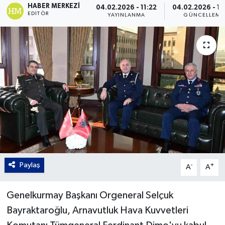
HABER MERKEZI
04.02.2026 - 11:22
04.02.2026 - 18
EDITÖR
YAYINLANMA
GÜNCELLEME
Gordion
Paylaş
-
+
A
A
Genelkurmay Başkanı Orgeneral Selçuk
Bayraktaroğlu, Arnavutluk Hava Kuvvetleri