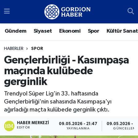
Sosyal Medya Hesaplarımız
Ankara Nöbetçi Eczaneler
Gündem
Siyaset
Ekonomi
Spor
Kültür Sanat
Gündem
Ankara Hava Durumu
HABERLER
SPOR
Siyaset
Ankara Trafik Yoğunluk Haritası
Gençlerbirliği - Kasımpaşa
maçında kulübede
Ekonomi
Süper Lig Puan Durumu ve Fikstür
gerginlik
Spor
Tüm Manşetler
Trendyol Süper Lig'in 33. haftasında
Gençlerbirliği'nin sahasında Kasımpaşa'yı
Kültür Sanat
Son Dakika Haberleri
ağırladığı maçta kulübede gerginlik çıktı.
Türk Dünyası
Haber Arşivi
HABER MERKEZI
09.05.2026 - 21:47
09.05.2026 - 2
EDITÖR
YAYINLANMA
GÜNCELLEM
Polatlı