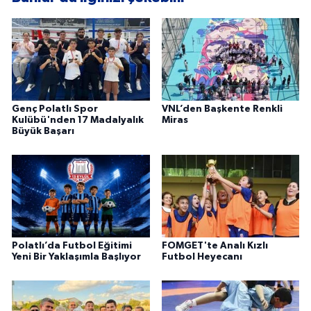
Genç Polatlı Spor
VNL’den Başkente Renkli
Kulübü'nden 17 Madalyalık
Miras
Büyük Başarı
Polatlı’da Futbol Eğitimi
FOMGET'te Analı Kızlı
Yeni Bir Yaklaşımla Başlıyor
Futbol Heyecanı