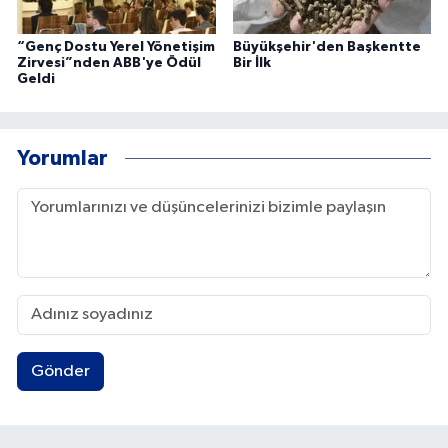
“Genç Dostu Yerel Yönetişim
Büyükşehir'den Başkentte
Zirvesi”nden ABB'ye Ödül
Bir İlk
Geldi
Yorumlar
Gönder