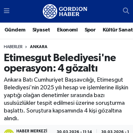
Sosyal Medya Hesaplarımız
Ankara Nöbetçi Eczaneler
Gündem
Siyaset
Ekonomi
Spor
Kültür Sanat
Gündem
Ankara Hava Durumu
HABERLER
ANKARA
Siyaset
Ankara Trafik Yoğunluk Haritası
Etimesgut Belediyesi'ne
operasyon: 4 gözaltı
Ekonomi
Süper Lig Puan Durumu ve Fikstür
Ankara Batı Cumhuriyet Başsavcılığı, Etimesgut
Spor
Tüm Manşetler
Belediyesi'nin 2025 yılı hesap ve işlemlerine ilişkin
yaptığı olağan denetimler sırasında bazı
Kültür Sanat
Son Dakika Haberleri
usulsüzlükler tespit edilmesi üzerine soruşturma
başlattı. Soruştura kapsamında 4 kişi gözaltına
Türk Dünyası
Haber Arşivi
alındı.
Polatlı
HABER MERKEZI
30.03.2026 - 11:14
30.03.2026 - 18