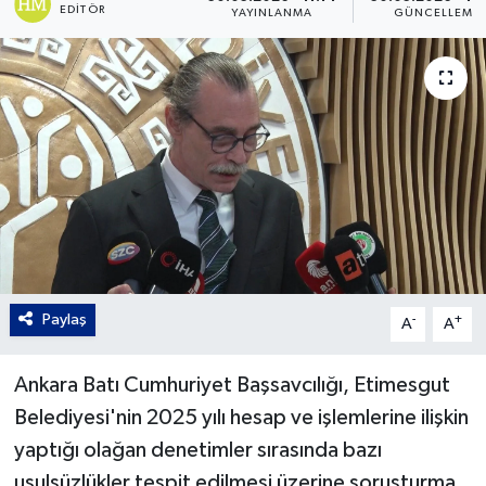
EDITÖR
YAYINLANMA
GÜNCELLEME
Gordion
Paylaş
-
+
A
A
Ankara Batı Cumhuriyet Başsavcılığı, Etimesgut
Belediyesi'nin 2025 yılı hesap ve işlemlerine ilişkin
yaptığı olağan denetimler sırasında bazı
usulsüzlükler tespit edilmesi üzerine soruşturma