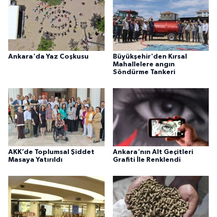
Ankara'da Yaz Coşkusu
Büyükşehir'den Kırsal
Mahallelere angın
Söndürme Tankeri
AKK’de Toplumsal Şiddet
Ankara'nın Alt Geçitleri
Masaya Yatırıldı
Grafiti İle Renklendi