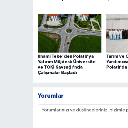
İlhami Teke'den Polatlı'ya
Tarım ve 
Yatırım Müjdesi: Üniversite
Yardımcı
ve TOKİ Kavşağı'nda
Polatlı’da
Çalışmalar Başladı
Yorumlar