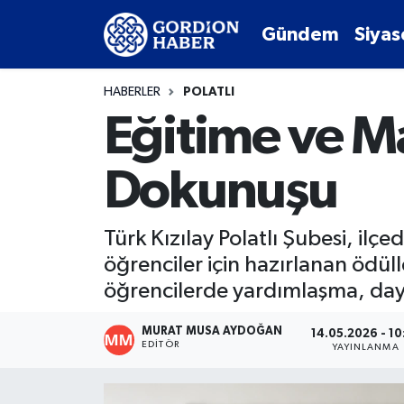
Gündem
Siyas
Sosyal Medya Hesaplarımız
Ankara Nöbetçi Eczaneler
HABERLER
POLATLI
Gündem
Ankara Hava Durumu
Eğitime ve M
Siyaset
Ankara Trafik Yoğunluk Haritası
Dokunuşu
Ekonomi
Süper Lig Puan Durumu ve Fikstür
Türk Kızılay Polatlı Şubesi, i
Spor
Tüm Manşetler
öğrenciler için hazırlanan ödüll
öğrencilerde yardımlaşma, dayan
Kültür Sanat
Son Dakika Haberleri
MURAT MUSA AYDOĞAN
14.05.2026 - 10
Türk Dünyası
Haber Arşivi
EDITÖR
YAYINLANMA
Polatlı