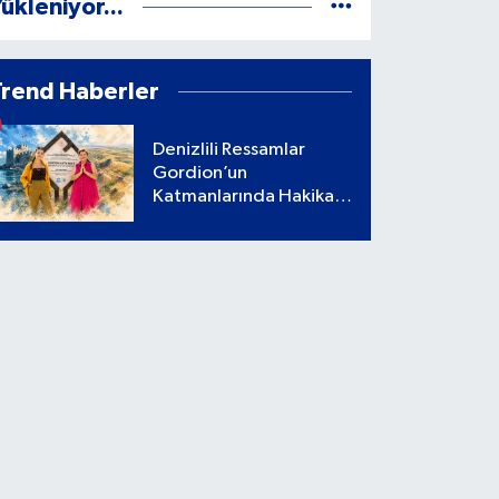
ükleniyor...
Trend Haberler
Denizlili Ressamlar
Gordion’un
Katmanlarında Hakikati
Aradı