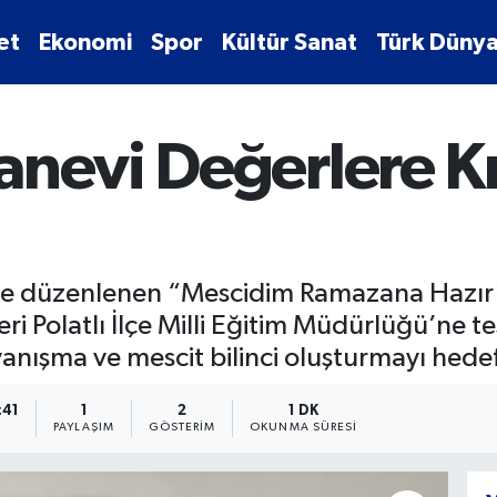
et
Ekonomi
Spor
Kültür Sanat
Türk Dünya
anevi Değerlere Kı
lçede düzenlenen “Mescidim Ramazana Hazı
eri Polatlı İlçe Milli Eğitim Müdürlüğü’ne te
ışma ve mescit bilinci oluşturmayı hedefle
:41
1
2
1 DK
PAYLAŞIM
GÖSTERIM
OKUNMA SÜRESI