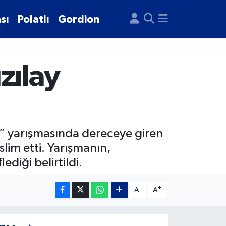
sı
Polatlı
Gordion
zılay
r” yarışmasında dereceye giren
slim etti. Yarışmanın,
diği belirtildi.
-
+
A
A