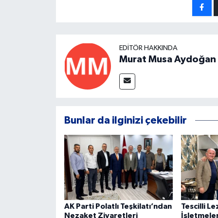
EDITÖR HAKKINDA
Murat Musa Aydoğan
Bunlar da ilginizi çekebilir
AK Parti Polatlı Teşkilatı’ndan
Tescilli Le
Nezaket Ziyaretleri
İşletmeler