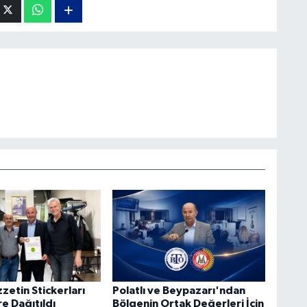
zzetin Stickerları
Polatlı ve Beypazarı'ndan
e Dağıtıldı
Bölgenin Ortak Değerleri İçin