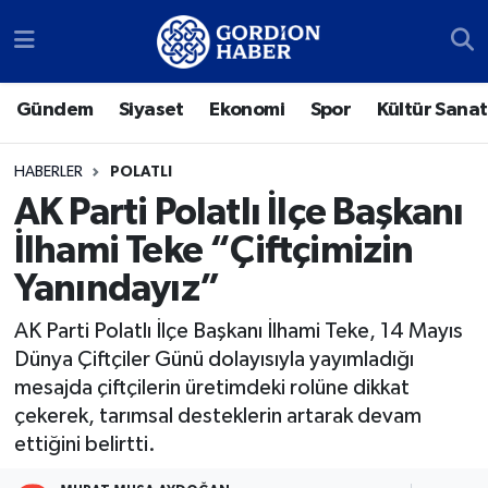
Sosyal Medya Hesaplarımız
Ankara Nöbetçi Eczaneler
Gündem
Siyaset
Ekonomi
Spor
Kültür Sanat
Gündem
Ankara Hava Durumu
HABERLER
POLATLI
Siyaset
Ankara Trafik Yoğunluk Haritası
AK Parti Polatlı İlçe Başkanı
İlhami Teke “Çiftçimizin
Ekonomi
Süper Lig Puan Durumu ve Fikstür
Yanındayız”
Spor
Tüm Manşetler
AK Parti Polatlı İlçe Başkanı İlhami Teke, 14 Mayıs
Dünya Çiftçiler Günü dolayısıyla yayımladığı
Kültür Sanat
Son Dakika Haberleri
mesajda çiftçilerin üretimdeki rolüne dikkat
çekerek, tarımsal desteklerin artarak devam
Türk Dünyası
Haber Arşivi
ettiğini belirtti.
Polatlı