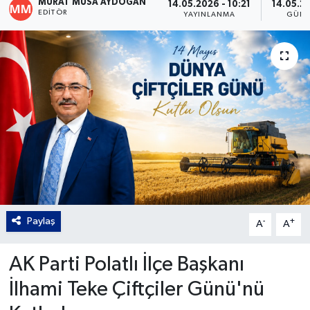
MURAT MUSA AYDOĞAN
14.05.2026 - 10:21
14.05.20
EDITÖR
YAYINLANMA
GÜNC
Gordion
Paylaş
-
+
A
A
AK Parti Polatlı İlçe Başkanı
İlhami Teke Çiftçiler Günü'nü