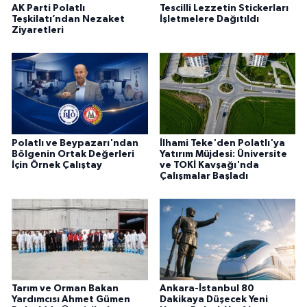
AK Parti Polatlı
Tescilli Lezzetin Stickerları
Teşkilatı’ndan Nezaket
İşletmelere Dağıtıldı
Ziyaretleri
Polatlı ve Beypazarı'ndan
İlhami Teke'den Polatlı'ya
Bölgenin Ortak Değerleri
Yatırım Müjdesi: Üniversite
İçin Örnek Çalıştay
ve TOKİ Kavşağı'nda
Çalışmalar Başladı
Tarım ve Orman Bakan
Ankara-İstanbul 80
Yardımcısı Ahmet Gümen
Dakikaya Düşecek Yeni