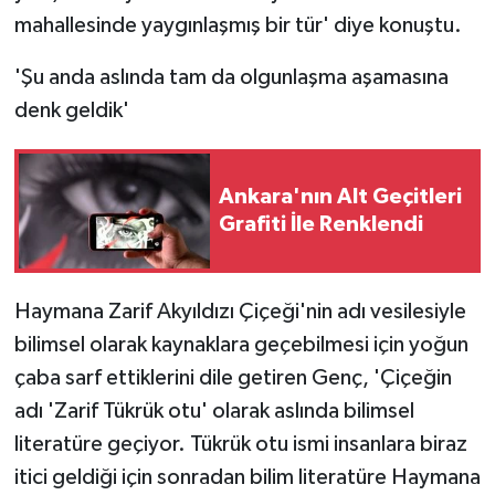
mahallesinde yaygınlaşmış bir tür' diye konuştu.
'Şu anda aslında tam da olgunlaşma aşamasına
denk geldik'
Ankara'nın Alt Geçitleri
Grafiti İle Renklendi
Haymana Zarif Akyıldızı Çiçeği'nin adı vesilesiyle
bilimsel olarak kaynaklara geçebilmesi için yoğun
çaba sarf ettiklerini dile getiren Genç, 'Çiçeğin
adı 'Zarif Tükrük otu' olarak aslında bilimsel
literatüre geçiyor. Tükrük otu ismi insanlara biraz
itici geldiği için sonradan bilim literatüre Haymana