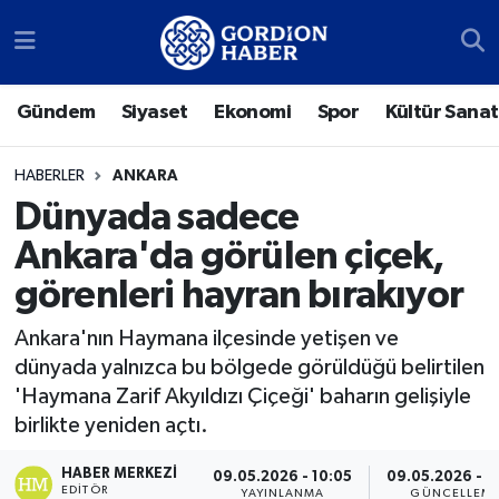
Sosyal Medya Hesaplarımız
Ankara Nöbetçi Eczaneler
Gündem
Siyaset
Ekonomi
Spor
Kültür Sanat
Gündem
Ankara Hava Durumu
HABERLER
ANKARA
Siyaset
Ankara Trafik Yoğunluk Haritası
Dünyada sadece
Ankara'da görülen çiçek,
Ekonomi
Süper Lig Puan Durumu ve Fikstür
görenleri hayran bırakıyor
Spor
Tüm Manşetler
Ankara'nın Haymana ilçesinde yetişen ve
dünyada yalnızca bu bölgede görüldüğü belirtilen
Kültür Sanat
Son Dakika Haberleri
'Haymana Zarif Akyıldızı Çiçeği' baharın gelişiyle
birlikte yeniden açtı.
Türk Dünyası
Haber Arşivi
HABER MERKEZI
09.05.2026 - 10:05
09.05.2026 - 1
Polatlı
EDITÖR
YAYINLANMA
GÜNCELLEM