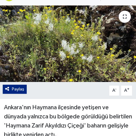
Gordion
Paylaş
-
+
A
A
Ankara'nın Haymana ilçesinde yetişen ve
dünyada yalnızca bu bölgede görüldüğü belirtilen
'Haymana Zarif Akyıldızı Çiçeği' baharın gelişiyle
birlikte yeniden açtı.