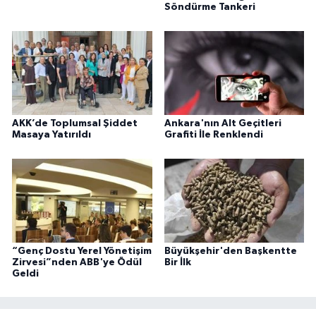
Söndürme Tankeri
AKK’de Toplumsal Şiddet
Ankara'nın Alt Geçitleri
Masaya Yatırıldı
Grafiti İle Renklendi
“Genç Dostu Yerel Yönetişim
Büyükşehir'den Başkentte
Zirvesi”nden ABB'ye Ödül
Bir İlk
Geldi