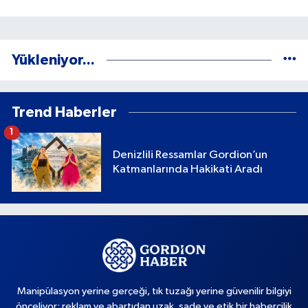
Yükleniyor...
Trend Haberler
1
Denizlili Ressamlar Gordion’un
Katmanlarında Hakikati Aradı
Manipülasyon yerine gerçeği, tık tuzağı yerine güvenilir bilgiyi
önceliyor; reklam ve abartıdan uzak, sade ve etik bir habercilik