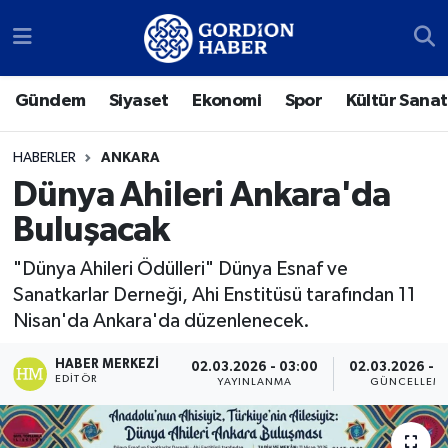
Sosyal Medya Hesaplarımız
Ankara Nöbetçi Eczaneler
Gündem
Siyaset
Ekonomi
Spor
Kültür Sanat
Gündem
Ankara Hava Durumu
HABERLER
ANKARA
Siyaset
Ankara Trafik Yoğunluk Haritası
Dünya Ahileri Ankara'da
Buluşacak
Ekonomi
Süper Lig Puan Durumu ve Fikstür
"Dünya Ahileri Ödülleri" Dünya Esnaf ve
Spor
Tüm Manşetler
Sanatkarlar Derneği, Ahi Enstitüsü tarafından 11
Nisan'da Ankara'da düzenlenecek.
Kültür Sanat
Son Dakika Haberleri
HABER MERKEZI
02.03.2026 - 03:00
02.03.2026 - 1
Türk Dünyası
Haber Arşivi
EDITÖR
YAYINLANMA
GÜNCELLEM
Polatlı