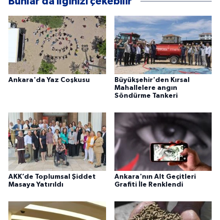
Bunlar da ilginizi çekebilir
Ankara'da Yaz Coşkusu
Büyükşehir'den Kırsal
Mahallelere angın
Söndürme Tankeri
AKK’de Toplumsal Şiddet
Ankara'nın Alt Geçitleri
Masaya Yatırıldı
Grafiti İle Renklendi