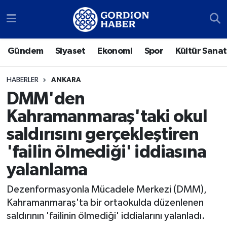
Sosyal Medya Hesaplarımız
Ankara Nöbetçi Eczaneler
Gündem
Siyaset
Ekonomi
Spor
Kültür Sanat
Gündem
Ankara Hava Durumu
HABERLER
ANKARA
Siyaset
Ankara Trafik Yoğunluk Haritası
DMM'den
Kahramanmaraş'taki okul
Ekonomi
Süper Lig Puan Durumu ve Fikstür
saldırısını gerçekleştiren
Spor
Tüm Manşetler
'failin ölmediği' iddiasına
yalanlama
Kültür Sanat
Son Dakika Haberleri
Dezenformasyonla Mücadele Merkezi (DMM),
Türk Dünyası
Haber Arşivi
Kahramanmaraş'ta bir ortaokulda düzenlenen
saldırının 'failinin ölmediği' iddialarını yalanladı.
Polatlı