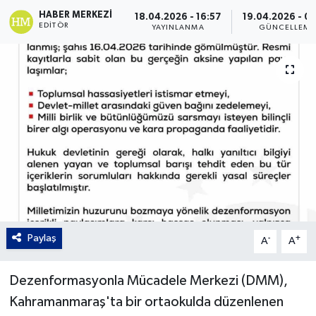
HABER MERKEZI
18.04.2026 - 16:57
19.04.2026 - 0
Gordion
EDITÖR
YAYINLANMA
GÜNCELLEME
Paylaş
-
+
A
A
Dezenformasyonla Mücadele Merkezi (DMM),
Kahramanmaraş'ta bir ortaokulda düzenlenen