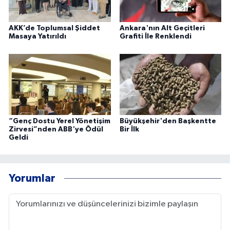
AKK’de Toplumsal Şiddet
Ankara'nın Alt Geçitleri
Masaya Yatırıldı
Grafiti İle Renklendi
“Genç Dostu Yerel Yönetişim
Büyükşehir'den Başkentte
Zirvesi”nden ABB'ye Ödül
Bir İlk
Geldi
Yorumlar