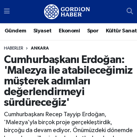
Sosyal Medya Hesaplarımız
Ankara Nöbetçi Eczaneler
Gündem
Siyaset
Ekonomi
Spor
Kültür Sanat
Gündem
Ankara Hava Durumu
HABERLER
ANKARA
Siyaset
Ankara Trafik Yoğunluk Haritası
Cumhurbaşkanı Erdoğan:
'Malezya ile atabileceğimiz
Ekonomi
Süper Lig Puan Durumu ve Fikstür
müşterek adımları
Spor
Tüm Manşetler
değerlendirmeyi
sürdüreceğiz'
Kültür Sanat
Son Dakika Haberleri
Cumhurbaşkanı Recep Tayyip Erdoğan,
Türk Dünyası
Haber Arşivi
'Malezya'yla birçok proje gerçekleştirdik,
birçoğu da devam ediyor. Önümüzdeki dönemde
Polatlı