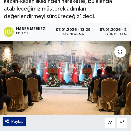
kazan-kazan ilkesinden hareketle, bu alanda
atabileceğimiz müşterek adımları
Gordion
değerlendirmeyi sürdüreceğiz' dedi.
HABER MERKEZI
07.01.2026 - 13:29
07.01.2026 - 21:
EDITÖR
YAYINLANMA
GÜNCELLEME
Paylaş
-
+
A
A