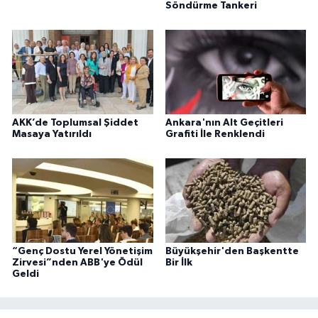
Söndürme Tankeri
AKK’de Toplumsal Şiddet
Ankara'nın Alt Geçitleri
Masaya Yatırıldı
Grafiti İle Renklendi
“Genç Dostu Yerel Yönetişim
Büyükşehir'den Başkentte
Zirvesi”nden ABB'ye Ödül
Bir İlk
Geldi