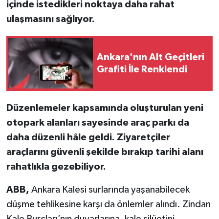
içinde istedikleri noktaya daha rahat
ulaşmasını sağlıyor.
Ankara'nın Alt Geçitleri
Grafiti İle Renklendi
Düzenlemeler kapsamında oluşturulan yeni
otopark alanları sayesinde araç parkı da
daha düzenli hâle geldi. Ziyaretçiler
araçlarını güvenli şekilde bırakıp tarihi alanı
rahatlıkla gezebiliyor.
ABB
,
Ankara Kalesi surlarında yaşanabilecek
düşme tehlikesine karşı da önlemler alındı. Zindan
Kale Burçları’nın duvarlarına, kale silüetini