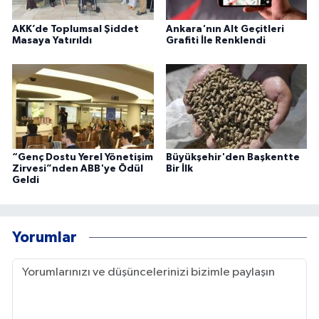
AKK’de Toplumsal Şiddet
Ankara'nın Alt Geçitleri
Masaya Yatırıldı
Grafiti İle Renklendi
“Genç Dostu Yerel Yönetişim
Büyükşehir'den Başkentte
Zirvesi”nden ABB'ye Ödül
Bir İlk
Geldi
Yorumlar