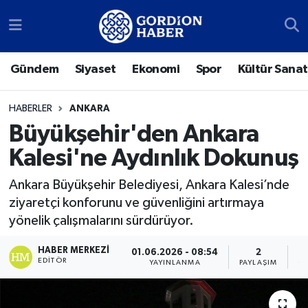
Sosyal Medya Hesaplarımız
Ankara Nöbetçi Eczaneler
Gündem
Siyaset
Ekonomi
Spor
Kültür Sanat
Gündem
Ankara Hava Durumu
HABERLER
ANKARA
Siyaset
Ankara Trafik Yoğunluk Haritası
Büyükşehir'den Ankara
Kalesi'ne Aydınlık Dokunuş
Ekonomi
Süper Lig Puan Durumu ve Fikstür
Ankara Büyükşehir Belediyesi, Ankara Kalesi’nde
Spor
Tüm Manşetler
ziyaretçi konforunu ve güvenliğini artırmaya
yönelik çalışmalarını sürdürüyor.
Kültür Sanat
Son Dakika Haberleri
HABER MERKEZI
01.06.2026 - 08:54
2
Türk Dünyası
Haber Arşivi
EDITÖR
YAYINLANMA
PAYLAŞIM
G
Polatlı