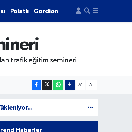
sı
Polatlı
Gordion
mineri
an trafik eğitim semineri
-
+
A
A
ükleniyor...
Trend Haberler