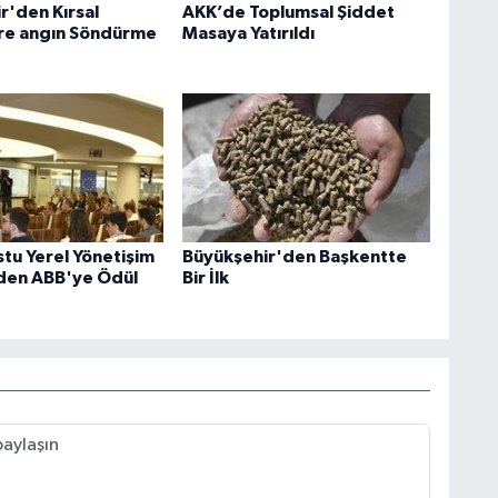
r'den Kırsal
AKK’de Toplumsal Şiddet
re angın Söndürme
Masaya Yatırıldı
tu Yerel Yönetişim
Büyükşehir'den Başkentte
den ABB'ye Ödül
Bir İlk