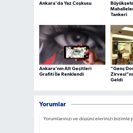
Ankara'da Yaz Coşkusu
Büyükşehi
Mahallele
Tankeri
Ankara'nın Alt Geçitleri
“Genç Dos
Grafiti İle Renklendi
Zirvesi”n
Geldi
Yorumlar