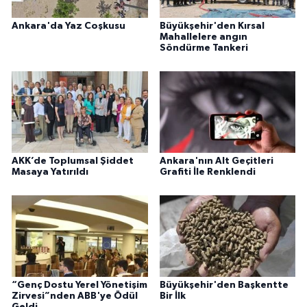
Ankara'da Yaz Coşkusu
Büyükşehir'den Kırsal
Mahallelere angın
Söndürme Tankeri
AKK’de Toplumsal Şiddet
Ankara'nın Alt Geçitleri
Masaya Yatırıldı
Grafiti İle Renklendi
“Genç Dostu Yerel Yönetişim
Büyükşehir'den Başkentte
Zirvesi”nden ABB'ye Ödül
Bir İlk
Geldi