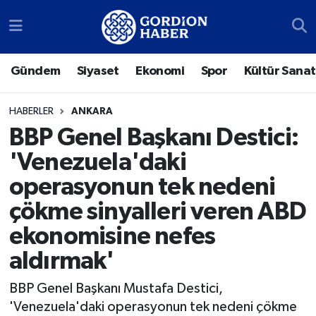
Sosyal Medya Hesaplarımız
Ankara Nöbetçi Eczaneler
Gündem
Siyaset
Ekonomi
Spor
Kültür Sanat
Gündem
Ankara Hava Durumu
HABERLER
ANKARA
Siyaset
Ankara Trafik Yoğunluk Haritası
BBP Genel Başkanı Destici:
'Venezuela'daki
Ekonomi
Süper Lig Puan Durumu ve Fikstür
operasyonun tek nedeni
Spor
Tüm Manşetler
çökme sinyalleri veren ABD
ekonomisine nefes
Kültür Sanat
Son Dakika Haberleri
aldırmak'
Türk Dünyası
Haber Arşivi
BBP Genel Başkanı Mustafa Destici,
Polatlı
'Venezuela'daki operasyonun tek nedeni çökme