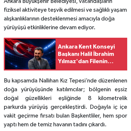
Ankara Büyükşehir Belediyesi, vatandaşların
fiziksel aktiviteye teşvik edilmesi ve sağlıklı yaşam
alışkanlıklarının desteklenmesi amacıyla doğa
yürüyüşü etkinliklerine devam ediyor.
Ankara Kent Konseyi
Başkanı Halil İbrahim
Yılmaz'dan Filenin
Sultanları'na Destek
Mesajı
Bu kapsamda Nallıhan Kız Tepesi’nde düzenlenen
doğa yürüyüşünde katılımcılar; bölgenin eşsiz
doğal güzellikleri eşliğinde 8 kilometrelik
parkurda yürüyüş gerçekleştirdi. Doğayla iç içe
vakit geçirme fırsatı bulan Başkentliler, hem spor
yaptı hem de temiz havanın tadını çıkardı.