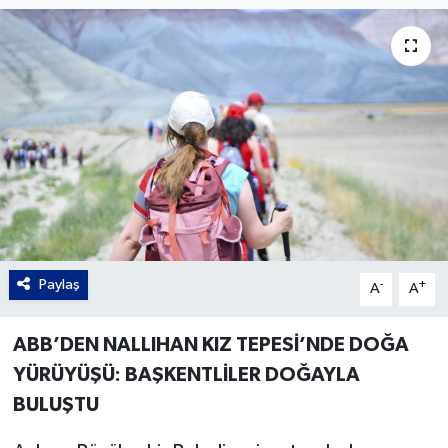
Gordion
Paylaş
-
+
A
A
ABB’DEN NALLIHAN KIZ TEPESİ’NDE DOĞA
YÜRÜYÜŞÜ: BAŞKENTLİLER DOĞAYLA
BULUŞTU