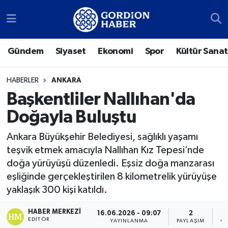
Sosyal Medya Hesaplarımız
Ankara Nöbetçi Eczaneler
Gündem
Siyaset
Ekonomi
Spor
Kültür Sanat
Gündem
Ankara Hava Durumu
HABERLER
ANKARA
Siyaset
Ankara Trafik Yoğunluk Haritası
Başkentliler Nallıhan'da
Doğayla Buluştu
Ekonomi
Süper Lig Puan Durumu ve Fikstür
Ankara Büyükşehir Belediyesi, sağlıklı yaşamı
Spor
Tüm Manşetler
teşvik etmek amacıyla Nallıhan Kız Tepesi’nde
doğa yürüyüşü düzenledi. Eşsiz doğa manzarası
Kültür Sanat
Son Dakika Haberleri
eşliğinde gerçekleştirilen 8 kilometrelik yürüyüşe
yaklaşık 300 kişi katıldı.
Türk Dünyası
Haber Arşivi
HABER MERKEZI
16.06.2026 - 09:07
2
Polatlı
EDITÖR
YAYINLANMA
PAYLAŞIM
GÖ