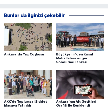
Bunlar da ilginizi çekebilir
Ankara'da Yaz Coşkusu
Büyükşehir'den Kırsal
Mahallelere angın
Söndürme Tankeri
AKK’de Toplumsal Şiddet
Ankara'nın Alt Geçitleri
Masaya Yatırıldı
Grafiti İle Renklendi