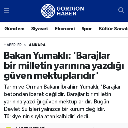
Sosyal Medya Hesaplarımız
Ankara Nöbetçi Eczaneler
Gündem
Siyaset
Ekonomi
Spor
Kültür Sanat
Gündem
Ankara Hava Durumu
HABERLER
ANKARA
Siyaset
Ankara Trafik Yoğunluk Haritası
Bakan Yumaklı: 'Barajlar
bir milletin yarınına yazdığı
Ekonomi
Süper Lig Puan Durumu ve Fikstür
güven mektuplarıdır'
Spor
Tüm Manşetler
Tarım ve Orman Bakanı İbrahim Yumaklı, 'Barajlar
betondan ibaret değildir. Barajlar bir milletin
Kültür Sanat
Son Dakika Haberleri
yarınına yazdığı güven mektuplarıdır. Bugün
Devlet Su İşleri yalnızca bir kurum değildir.
Türk Dünyası
Haber Arşivi
Türkiye'nin suyla atan kalbidir' dedi.
Polatlı