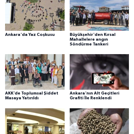
Ankara'da Yaz Coşkusu
Büyükşehir'den Kırsal
Mahallelere angın
Söndürme Tankeri
AKK’de Toplumsal Şiddet
Ankara'nın Alt Geçitleri
Masaya Yatırıldı
Grafiti İle Renklendi