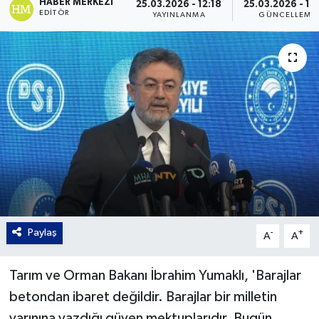
HABER MERKEZI
25.03.2026 - 12:18
25.03.2026 - 19
EDITÖR
YAYINLANMA
GÜNCELLEME
Gordion
Paylaş
-
+
A
A
Tarım ve Orman Bakanı İbrahim Yumaklı, 'Barajlar
betondan ibaret değildir. Barajlar bir milletin
yarınına yazdığı güven mektuplarıdır. Bugün