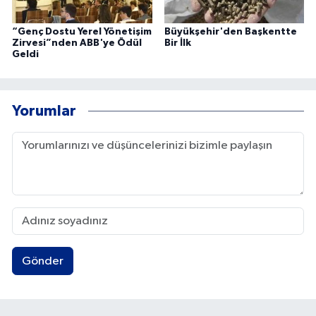
“Genç Dostu Yerel Yönetişim
Büyükşehir'den Başkentte
Zirvesi”nden ABB'ye Ödül
Bir İlk
Geldi
Yorumlar
Gönder