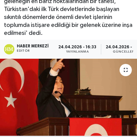
geleneğin en bariz noktalarından bir tanesi,
Türkistan'daki ilk Türk devletlerinde başlayan
Gordion
sıkıntılı dönemlerde önemli devlet işlerinin
toplumda istişare edildiği bir gelenek üzerine inşa
edilmesi' dedi.
HABER MERKEZI
24.04.2026 - 16:33
24.04.2026 - 2
EDITÖR
YAYINLANMA
GÜNCELLEM