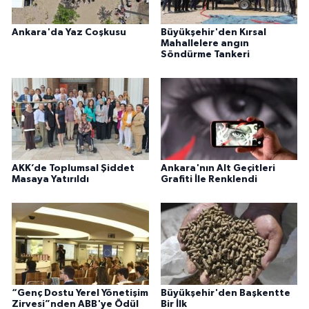
Ankara'da Yaz Coşkusu
Büyükşehir'den Kırsal
Mahallelere angın
Söndürme Tankeri
AKK’de Toplumsal Şiddet
Ankara'nın Alt Geçitleri
Masaya Yatırıldı
Grafiti İle Renklendi
“Genç Dostu Yerel Yönetişim
Büyükşehir'den Başkentte
Zirvesi”nden ABB'ye Ödül
Bir İlk