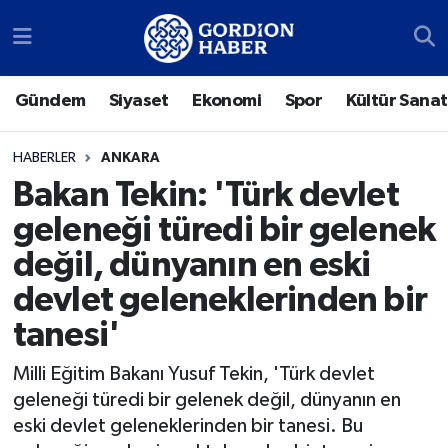
Sosyal Medya Hesaplarımız
Ankara Nöbetçi Eczaneler
Gündem
Siyaset
Ekonomi
Spor
Kültür Sanat
Gündem
Ankara Hava Durumu
HABERLER
ANKARA
Siyaset
Ankara Trafik Yoğunluk Haritası
Bakan Tekin: 'Türk devlet
geleneği türedi bir gelenek
Ekonomi
Süper Lig Puan Durumu ve Fikstür
değil, dünyanın en eski
Spor
Tüm Manşetler
devlet geleneklerinden bir
tanesi'
Kültür Sanat
Son Dakika Haberleri
Milli Eğitim Bakanı Yusuf Tekin, 'Türk devlet
Türk Dünyası
Haber Arşivi
geleneği türedi bir gelenek değil, dünyanın en
eski devlet geleneklerinden bir tanesi. Bu
Polatlı