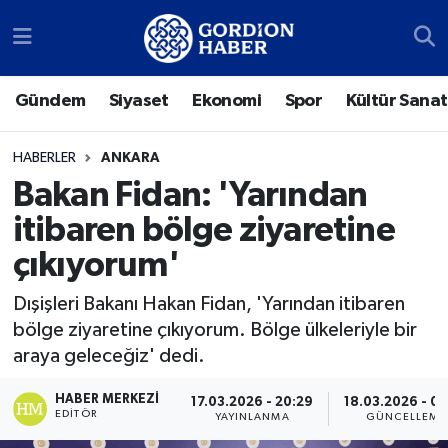
Sosyal Medya Hesaplarımız
Ankara Nöbetçi Eczaneler
Gündem
Siyaset
Ekonomi
Spor
Kültür Sanat
Gündem
Ankara Hava Durumu
HABERLER
ANKARA
Siyaset
Ankara Trafik Yoğunluk Haritası
Bakan Fidan: 'Yarından
itibaren bölge ziyaretine
Ekonomi
Süper Lig Puan Durumu ve Fikstür
çıkıyorum'
Spor
Tüm Manşetler
Dışişleri Bakanı Hakan Fidan, 'Yarından itibaren
bölge ziyaretine çıkıyorum. Bölge ülkeleriyle bir
Kültür Sanat
Son Dakika Haberleri
araya geleceğiz' dedi.
Türk Dünyası
Haber Arşivi
HABER MERKEZI
17.03.2026 - 20:29
18.03.2026 - 03
EDITÖR
YAYINLANMA
GÜNCELLEME
Polatlı