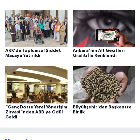
AKK’de Toplumsal Şiddet
Ankara'nın Alt Geçitleri
Masaya Yatırıldı
Grafiti İle Renklendi
“Genç Dostu Yerel Yönetişim
Büyükşehir'den Başkentte
Zirvesi”nden ABB'ye Ödül
Bir İlk
Geldi