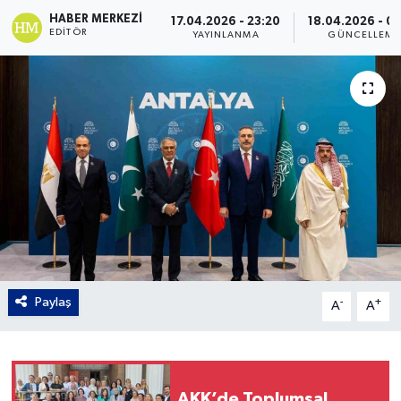
HABER MERKEZI
17.04.2026 - 23:20
18.04.2026 - 0
Gordion
EDITÖR
YAYINLANMA
GÜNCELLEME
Paylaş
-
+
A
A
AKK’de Toplumsal