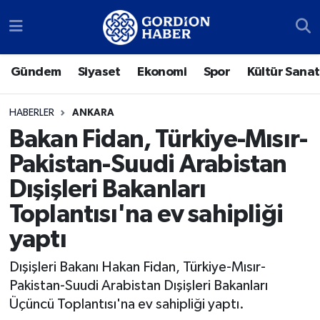
Sosyal Medya Hesaplarımız
Ankara Nöbetçi Eczaneler
Gündem
Siyaset
Ekonomi
Spor
Kültür Sanat
Gündem
Ankara Hava Durumu
HABERLER
ANKARA
Siyaset
Ankara Trafik Yoğunluk Haritası
Bakan Fidan, Türkiye-Mısır-
Pakistan-Suudi Arabistan
Ekonomi
Süper Lig Puan Durumu ve Fikstür
Dışişleri Bakanları
Spor
Tüm Manşetler
Toplantısı'na ev sahipliği
yaptı
Kültür Sanat
Son Dakika Haberleri
Dışişleri Bakanı Hakan Fidan, Türkiye-Mısır-
Türk Dünyası
Haber Arşivi
Pakistan-Suudi Arabistan Dışişleri Bakanları
Üçüncü Toplantısı'na ev sahipliği yaptı.
Polatlı