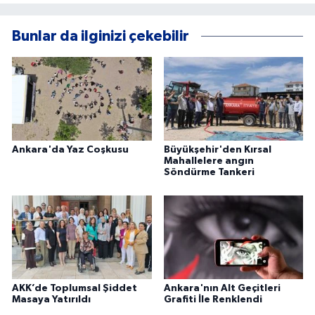
Bunlar da ilginizi çekebilir
Ankara'da Yaz Coşkusu
Büyükşehir'den Kırsal
Mahallelere angın
Söndürme Tankeri
AKK’de Toplumsal Şiddet
Ankara'nın Alt Geçitleri
Masaya Yatırıldı
Grafiti İle Renklendi