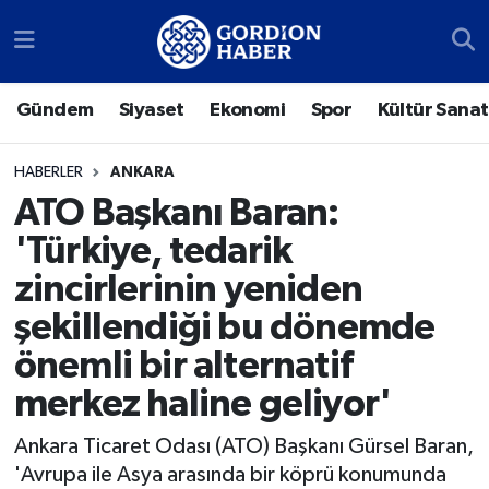
Sosyal Medya Hesaplarımız
Ankara Nöbetçi Eczaneler
Gündem
Siyaset
Ekonomi
Spor
Kültür Sanat
Gündem
Ankara Hava Durumu
HABERLER
ANKARA
Siyaset
Ankara Trafik Yoğunluk Haritası
ATO Başkanı Baran:
'Türkiye, tedarik
Ekonomi
Süper Lig Puan Durumu ve Fikstür
zincirlerinin yeniden
Spor
Tüm Manşetler
şekillendiği bu dönemde
önemli bir alternatif
Kültür Sanat
Son Dakika Haberleri
merkez haline geliyor'
Türk Dünyası
Haber Arşivi
Ankara Ticaret Odası (ATO) Başkanı Gürsel Baran,
Polatlı
'Avrupa ile Asya arasında bir köprü konumunda