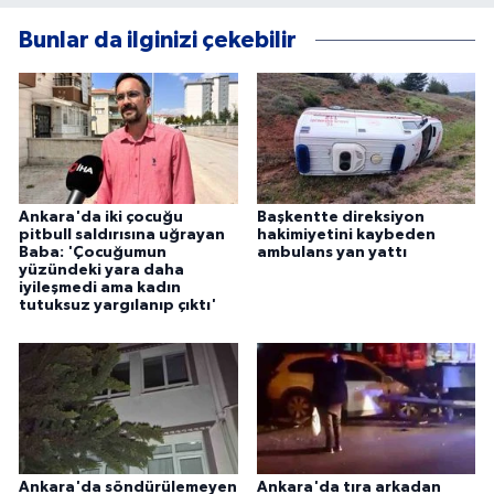
Bunlar da ilginizi çekebilir
Ankara'da iki çocuğu
Başkentte direksiyon
pitbull saldırısına uğrayan
hakimiyetini kaybeden
Baba: 'Çocuğumun
ambulans yan yattı
yüzündeki yara daha
iyileşmedi ama kadın
tutuksuz yargılanıp çıktı'
Ankara'da söndürülemeyen
Ankara'da tıra arkadan