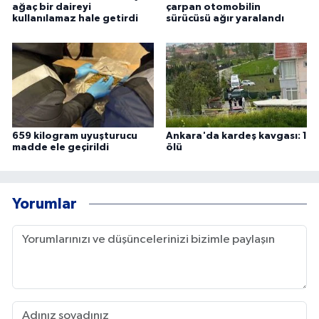
ağaç bir daireyi
çarpan otomobilin
kullanılamaz hale getirdi
sürücüsü ağır yaralandı
659 kilogram uyuşturucu
Ankara'da kardeş kavgası: 1
madde ele geçirildi
ölü
Yorumlar