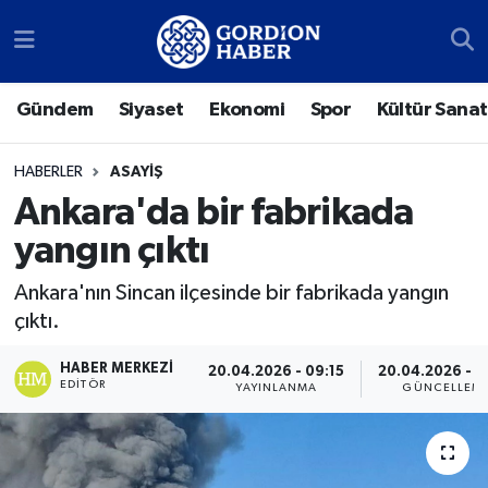
Sosyal Medya Hesaplarımız
Ankara Nöbetçi Eczaneler
Gündem
Siyaset
Ekonomi
Spor
Kültür Sanat
Gündem
Ankara Hava Durumu
HABERLER
ASAYIŞ
Siyaset
Ankara Trafik Yoğunluk Haritası
Ankara'da bir fabrikada
yangın çıktı
Ekonomi
Süper Lig Puan Durumu ve Fikstür
Ankara'nın Sincan ilçesinde bir fabrikada yangın
Spor
Tüm Manşetler
çıktı.
Kültür Sanat
Son Dakika Haberleri
HABER MERKEZI
20.04.2026 - 09:15
20.04.2026 - 1
EDITÖR
YAYINLANMA
GÜNCELLEM
Türk Dünyası
Haber Arşivi
Polatlı