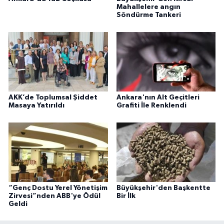
Mahallelere angın
Söndürme Tankeri
AKK’de Toplumsal Şiddet
Ankara'nın Alt Geçitleri
Masaya Yatırıldı
Grafiti İle Renklendi
“Genç Dostu Yerel Yönetişim
Büyükşehir'den Başkentte
Zirvesi”nden ABB'ye Ödül
Bir İlk
Geldi