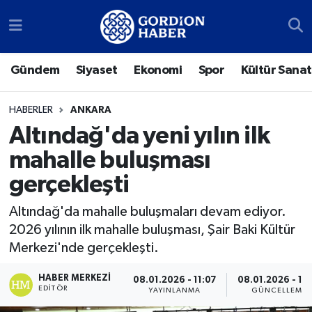
Sosyal Medya Hesaplarımız
Ankara Nöbetçi Eczaneler
Gündem
Siyaset
Ekonomi
Spor
Kültür Sanat
Gündem
Ankara Hava Durumu
HABERLER
ANKARA
Siyaset
Ankara Trafik Yoğunluk Haritası
Altındağ'da yeni yılın ilk
mahalle buluşması
Ekonomi
Süper Lig Puan Durumu ve Fikstür
gerçekleşti
Spor
Tüm Manşetler
Altındağ'da mahalle buluşmaları devam ediyor.
2026 yılının ilk mahalle buluşması, Şair Baki Kültür
Kültür Sanat
Son Dakika Haberleri
Merkezi'nde gerçekleşti.
Türk Dünyası
Haber Arşivi
HABER MERKEZI
08.01.2026 - 11:07
08.01.2026 - 18:
EDITÖR
YAYINLANMA
GÜNCELLEME
Polatlı