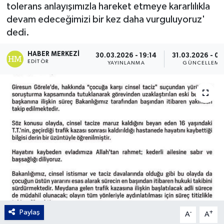
tolerans anlayışımızla hareket etmeye kararlılıkla
Gordion
devam edeceğimizi bir kez daha vurguluyoruz'
dedi.
HABER MERKEZI
30.03.2026 - 19:14
31.03.2026 - 02
EDITÖR
YAYINLANMA
GÜNCELLEME
Paylaş
-
+
A
A