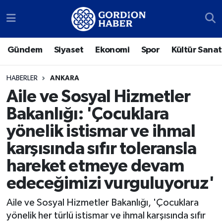
Sosyal Medya Hesaplarımız
Ankara Nöbetçi Eczaneler
Gündem
Siyaset
Ekonomi
Spor
Kültür Sanat
Gündem
Ankara Hava Durumu
HABERLER
ANKARA
Siyaset
Ankara Trafik Yoğunluk Haritası
Aile ve Sosyal Hizmetler
Bakanlığı: 'Çocuklara
Ekonomi
Süper Lig Puan Durumu ve Fikstür
yönelik istismar ve ihmal
Spor
Tüm Manşetler
karşısında sıfır toleransla
hareket etmeye devam
Kültür Sanat
Son Dakika Haberleri
edeceğimizi vurguluyoruz'
Türk Dünyası
Haber Arşivi
Aile ve Sosyal Hizmetler Bakanlığı, 'Çocuklara
Polatlı
yönelik her türlü istismar ve ihmal karşısında sıfır