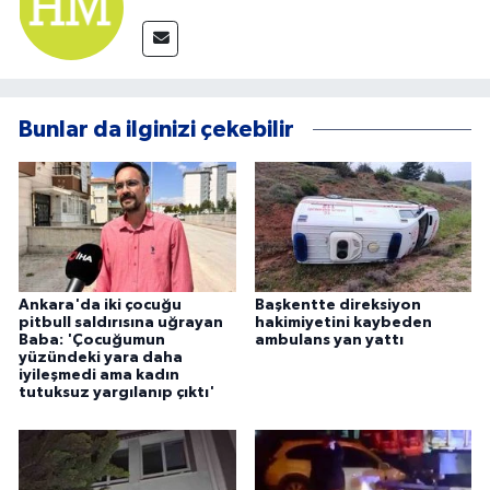
Bunlar da ilginizi çekebilir
Ankara'da iki çocuğu
Başkentte direksiyon
pitbull saldırısına uğrayan
hakimiyetini kaybeden
Baba: 'Çocuğumun
ambulans yan yattı
yüzündeki yara daha
iyileşmedi ama kadın
tutuksuz yargılanıp çıktı'