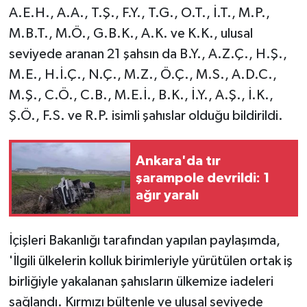
A.E.H., A.A., T.Ş., F.Y., T.G., O.T., İ.T., M.P.,
M.B.T., M.Ö., G.B.K., A.K. ve K.K., ulusal
seviyede aranan 21 şahsın da B.Y., A.Z.Ç., H.Ş.,
M.E., H.İ.Ç., N.Ç., M.Z., Ö.Ç., M.S., A.D.C.,
M.Ş., C.Ö., C.B., M.E.İ., B.K., İ.Y., A.Ş., İ.K.,
Ş.Ö., F.S. ve R.P. isimli şahıslar olduğu bildirildi.
Ankara'da tır
şarampole devrildi: 1
ağır yaralı
İçişleri Bakanlığı tarafından yapılan paylaşımda,
'İlgili ülkelerin kolluk birimleriyle yürütülen ortak iş
birliğiyle yakalanan şahısların ülkemize iadeleri
sağlandı. Kırmızı bültenle ve ulusal seviyede