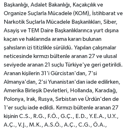
Başkanlığı, Adalet Bakanlığı, Kaçakçılık ve
Organize Suçlarla Mücadele (KOM), İstihbarat ve
Narkotik Suçlarla Mücadele Başkanlıkları, Siber,
Asayiş ve TEM Daire Başkanlıklarınca yurt dışına
kaçan ve haklarında arama kararı bulunan
şahısların izi titizlikle sürüldü. Yapılan çalışmalar
neticesinde kırmızı bültenle aranan 27 ve ulusal
seviyede aranan 21 suçlu Türkiye'ye geri getirildi.
Aranan kişilerin 31'i Gürcistan'dan, 7'si
Almanya'dan, 2'si Yunanistan'dan iade edilirken,
Amerika Birleşik Devletleri, Hollanda, Karadağ,
Polonya, Irak, Rusya, Sırbistan ve Ürdün'den de
1'er suçlu iade edildi. Kırmızı bültenle aranan 27
kişinin C.S., R.G., F.Ö., G.Ç., E.D., Y.E.A., U.Y.,
A.Ç., V.J., M.K., A.S.Ö., A.Ç., C.G., Ö.A.,