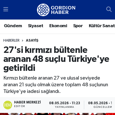
Sosyal Medya Hesaplarımız
Ankara Nöbetçi Eczaneler
Gündem
Siyaset
Ekonomi
Spor
Kültür Sanat
Gündem
Ankara Hava Durumu
HABERLER
ASAYIŞ
Siyaset
Ankara Trafik Yoğunluk Haritası
27'si kırmızı bültenle
aranan 48 suçlu Türkiye'ye
Ekonomi
Süper Lig Puan Durumu ve Fikstür
getirildi
Spor
Tüm Manşetler
Kırmızı bültenle aranan 27 ve ulusal seviyede
aranan 21 suçlu olmak üzere toplam 48 suçlunun
Kültür Sanat
Son Dakika Haberleri
Türkiye'ye iadesi sağlandı.
Türk Dünyası
Haber Arşivi
HABER MERKEZI
08.05.2026 - 11:23
08.05.2026 - 11
EDITÖR
YAYINLANMA
GÜNCELLEME
Polatlı