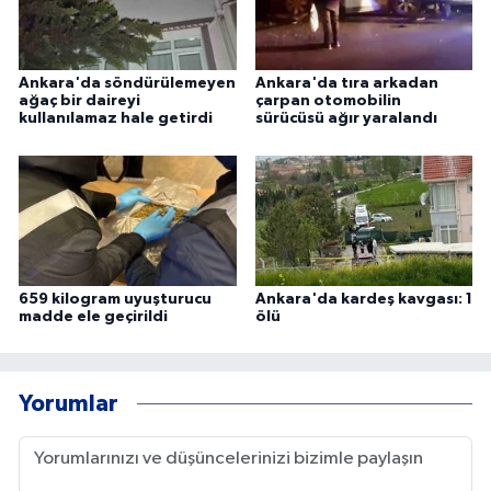
Ankara'da söndürülemeyen
Ankara'da tıra arkadan
ağaç bir daireyi
çarpan otomobilin
kullanılamaz hale getirdi
sürücüsü ağır yaralandı
659 kilogram uyuşturucu
Ankara'da kardeş kavgası: 1
madde ele geçirildi
ölü
Yorumlar