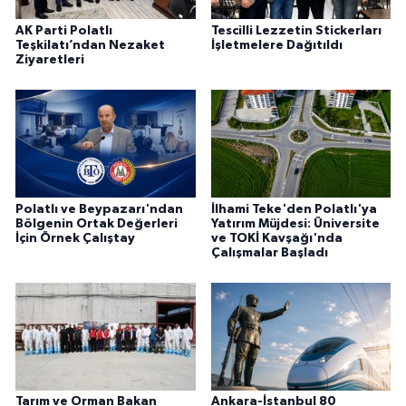
AK Parti Polatlı
Tescilli Lezzetin Stickerları
Teşkilatı’ndan Nezaket
İşletmelere Dağıtıldı
Ziyaretleri
Polatlı ve Beypazarı'ndan
İlhami Teke'den Polatlı'ya
Bölgenin Ortak Değerleri
Yatırım Müjdesi: Üniversite
İçin Örnek Çalıştay
ve TOKİ Kavşağı'nda
Çalışmalar Başladı
Tarım ve Orman Bakan
Ankara-İstanbul 80