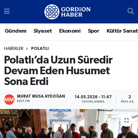
Sosyal Medya Hesaplarımız
Ankara Nöbetçi Eczaneler
Gündem
Siyaset
Ekonomi
Spor
Kültür Sanat
Gündem
Ankara Hava Durumu
HABERLER
POLATLI
Siyaset
Ankara Trafik Yoğunluk Haritası
Polatlı’da Uzun Süredir
Devam Eden Husumet
Ekonomi
Süper Lig Puan Durumu ve Fikstür
Sona Erdi
Spor
Tüm Manşetler
MURAT MUSA AYDOĞAN
14.05.2026 - 11:47
2
Kültür Sanat
Son Dakika Haberleri
EDITÖR
YAYINLANMA
PAYLAŞIM
Türk Dünyası
Haber Arşivi
Polatlı