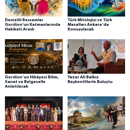
Denizlili Ressamlar
Türk Mitolojisi ve Türk
Gordion’un Katmanlarında
Masalları Ankara'da
Hakikati Aradı
Konuşulacak
Gordion'un Hikâyesi Bilim,
Yazar Ali Balkız
Sanat ve Belgeselle
Başkentlilerle Buluştu
Anlatılacak