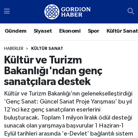
Sosyal Medya Hesaplarımız
Ankara Nöbetçi Eczaneler
Gündem
Siyaset
Ekonomi
Spor
Kültür Sanat
Gündem
Ankara Hava Durumu
HABERLER
KÜLTÜR SANAT
Siyaset
Ankara Trafik Yoğunluk Haritası
Kültür ve Turizm
Bakanlığı'ndan genç
Ekonomi
Süper Lig Puan Durumu ve Fikstür
sanatçılara destek
Spor
Tüm Manşetler
Kültür ve Turizm Bakanlığı'nın gelenekselleştirdiği
'Genç Sanat: Güncel Sanat Proje Yarışması' bu yıl
Kültür Sanat
Son Dakika Haberleri
12'nci kez genç sanatçıların eserlerini
buluşturacak. Toplam 1 milyon liralık ödül desteği
Türk Dünyası
Haber Arşivi
sunacak olan yarışmaya başvurular 1 Haziran-1
Polatlı
Eylül tarihleri arasında 'e-Devlet' bağlantılı sistem