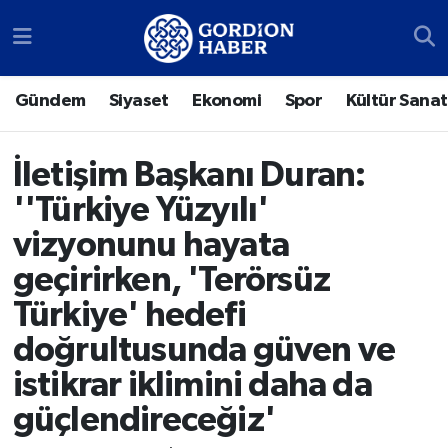
Sosyal Medya Hesaplarımız
Ankara Nöbetçi Eczaneler
Gündem
Siyaset
Ekonomi
Spor
Kültür Sanat
Gündem
Ankara Hava Durumu
İletişim Başkanı Duran:
Siyaset
Ankara Trafik Yoğunluk Haritası
''Türkiye Yüzyılı'
Ekonomi
Süper Lig Puan Durumu ve Fikstür
vizyonunu hayata
geçirirken, 'Terörsüz
Spor
Tüm Manşetler
Türkiye' hedefi
Kültür Sanat
Son Dakika Haberleri
doğrultusunda güven ve
istikrar iklimini daha da
Türk Dünyası
Haber Arşivi
güçlendireceğiz'
Polatlı