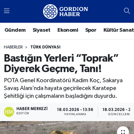
Sosyal Medya Hesaplarımız
Ankara Nöbetçi Eczaneler
Gündem
Siyaset
Ekonomi
Spor
Kültür Sanat
Gündem
Ankara Hava Durumu
HABERLER
TÜRK DÜNYASI
Siyaset
Ankara Trafik Yoğunluk Haritası
Bastığın Yerleri “Toprak”
Diyerek Geçme, Tanı!
Ekonomi
Süper Lig Puan Durumu ve Fikstür
POTA Genel Koordinatörü Kadim Koç, Sakarya
Spor
Tüm Manşetler
Savaş Alanı’nda hayata geçirilecek Karatepe
Şehitliği için çalışmaların başladığını duyurdu.
Kültür Sanat
Son Dakika Haberleri
HABER MERKEZI
18.03.2026 - 13:56
18.03.2026 - 21:
Türk Dünyası
Haber Arşivi
EDITÖR
YAYINLANMA
GÜNCELLEME
Polatlı