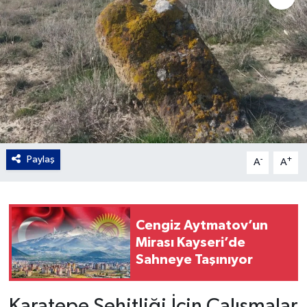
Gordion
Paylaş
-
+
A
A
Cengiz Aytmatov’un
Mirası Kayseri’de
Sahneye Taşınıyor
Karatepe Şehitliği İçin Çalışmalar