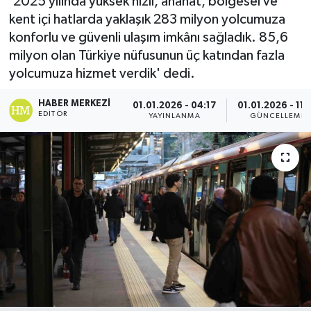
'2025 yılında yüksek hızlı, anahat, bölgesel ve
kent içi hatlarda yaklaşık 283 milyon yolcumuza
Gordion
konforlu ve güvenli ulaşım imkânı sağladık. 85,6
milyon olan Türkiye nüfusunun üç katından fazla
yolcumuza hizmet verdik' dedi.
HABER MERKEZI
01.01.2026 - 04:17
01.01.2026 - 11:
EDITÖR
YAYINLANMA
GÜNCELLEME