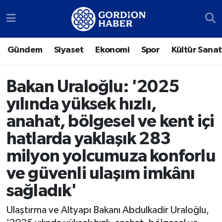
Sosyal Medya Hesaplarımız
Ankara Nöbetçi Eczaneler
Gündem
Siyaset
Ekonomi
Spor
Kültür Sanat
Gündem
Ankara Hava Durumu
Bakan Uraloğlu: '2025
Siyaset
Ankara Trafik Yoğunluk Haritası
yılında yüksek hızlı,
Ekonomi
Süper Lig Puan Durumu ve Fikstür
anahat, bölgesel ve kent içi
hatlarda yaklaşık 283
Spor
Tüm Manşetler
milyon yolcumuza konforlu
Kültür Sanat
Son Dakika Haberleri
ve güvenli ulaşım imkânı
sağladık'
Türk Dünyası
Haber Arşivi
Ulaştırma ve Altyapı Bakanı Abdulkadir Uraloğlu,
Polatlı