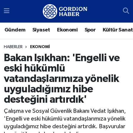
Sosyal Medya Hesaplarımız
Ankara Nöbetçi Eczaneler
Gündem
Siyaset
Ekonomi
Spor
Kültür Sanat
Gündem
Ankara Hava Durumu
HABERLER
EKONOMI
Siyaset
Ankara Trafik Yoğunluk Haritası
Bakan Işıkhan: 'Engelli ve
eski hükümlü
Ekonomi
Süper Lig Puan Durumu ve Fikstür
vatandaşlarımıza yönelik
Spor
Tüm Manşetler
uyguladığımız hibe
desteğini artırdık'
Kültür Sanat
Son Dakika Haberleri
Çalışma ve Sosyal Güvenlik Bakanı Vedat Işıkhan,
Türk Dünyası
Haber Arşivi
'Engelli ve eski hükümlü vatandaşlarımıza yönelik
uyguladığımız hibe desteğini artırdık. Başvurular
Polatlı