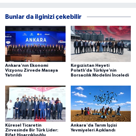
Bunlar da ilginizi çekebilir
Ankara'nın Ekonomi
Kırgızistan Heyeti
Vizyonu Zirvede Masaya
Polatlı’da Türkiye’nin
Yatırıldı
Borsacılık Modelini İnceledi
Küresel Ticaretin
Ankara'da Tarım İşçisi
Zirvesinde Bir Türk Lider:
Yevmiyeleri Açıklandı
Rifat Hisarcıklıoğlu