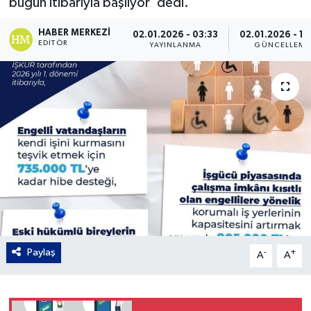
bugün itibarıyla başlıyor' dedi.
Gordion
HABER MERKEZI
02.01.2026 - 03:33
02.01.2026 - 10
EDITÖR
YAYINLANMA
GÜNCELLEME
Paylaş
-
+
A
A