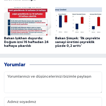
Bakan Işıkhan duyurdu:
Bakan Şimşek: 'İlk çeyrekte
Doğum izni 16 haftadan 24
sanayi üretimi çeyreklik
haftaya çıkarıldı
yüzde 0,2 arttı'
Yorumlar