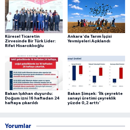
Küresel Ticaretin
Ankara'da Tarım İşçisi
Zirvesinde Bir Türk Lider:
Yevmiyeleri Açıklandı
Rifat Hisarcıklıoğlu
Bakan Işıkhan duyurdu:
Bakan Şimşek: 'İlk çeyrekte
Doğum izni 16 haftadan 24
sanayi üretimi çeyreklik
haftaya çıkarıldı
yüzde 0,2 arttı'
Yorumlar