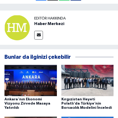
EDITÖR HAKKINDA
Haber Merkezi
Bunlar da ilginizi çekebilir
Ankara'nın Ekonomi
Kırgızistan Heyeti
Vizyonu Zirvede Masaya
Polatlı’da Türkiye’nin
Yatırıldı
Borsacılık Modelini İnceledi