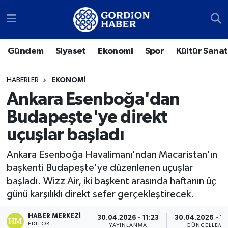
Sosyal Medya Hesaplarımız
Ankara Nöbetçi Eczaneler
Gündem
Siyaset
Ekonomi
Spor
Kültür Sanat
Gündem
Ankara Hava Durumu
HABERLER
EKONOMI
Siyaset
Ankara Trafik Yoğunluk Haritası
Ankara Esenboğa'dan
Budapeşte'ye direkt
Ekonomi
Süper Lig Puan Durumu ve Fikstür
uçuşlar başladı
Spor
Tüm Manşetler
Ankara Esenboğa Havalimanı'ndan Macaristan'ın
başkenti Budapeşte'ye düzenlenen uçuşlar
Kültür Sanat
Son Dakika Haberleri
başladı. Wizz Air, iki başkent arasında haftanın üç
günü karşılıklı direkt sefer gerçekleştirecek.
Türk Dünyası
Haber Arşivi
HABER MERKEZI
30.04.2026 - 11:23
30.04.2026 - 1
Polatlı
EDITÖR
YAYINLANMA
GÜNCELLEME